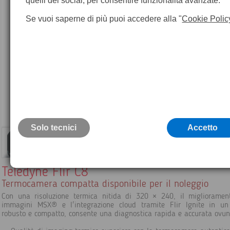
quelli dei social, per consentire funzionalità avanzate.
Se vuoi saperne di più puoi accedere alla "
Cookie Polic
Solo tecnici
Accetto
Teledyne Flir C8
Termocamera compatta disponibile per il noleggio
Con una risoluzione termica nitida di 320 × 240, il miglioramen
immagini MSX® e l'integrazione cloud tramite Flir Ignite in un
robusto e compatto, consente una diagnostica rapida e accurata ovu