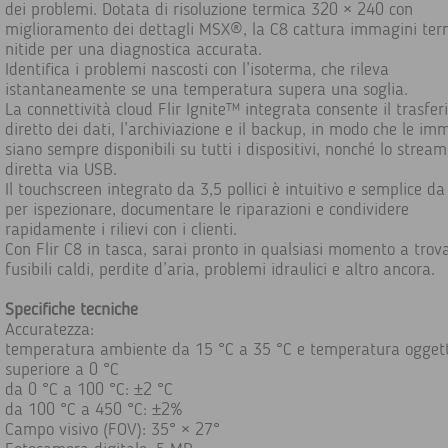
dei problemi. Dotata di risoluzione termica 320 × 240 con
miglioramento dei dettagli MSX®, la C8 cattura immagini ter
nitide per una diagnostica accurata.
Identifica i problemi nascosti con l’isoterma, che rileva
istantaneamente se una temperatura supera una soglia.
La connettività cloud Flir Ignite™ integrata consente il trasfe
diretto dei dati, l’archiviazione e il backup, in modo che le im
siano sempre disponibili su tutti i dispositivi, nonché lo stream
diretta via USB.
Il touchscreen integrato da 3,5 pollici è intuitivo e semplice d
per ispezionare, documentare le riparazioni e condividere
rapidamente i rilievi con i clienti.
Con Flir C8 in tasca, sarai pronto in qualsiasi momento a trov
fusibili caldi, perdite d’aria, problemi idraulici e altro ancora.
Specifiche tecniche
Accuratezza:
temperatura ambiente da 15 °C a 35 °C e temperatura ogget
superiore a 0 °C
da 0 °C a 100 °C: ±2 °C
da 100 °C a 450 °C: ±2%
Campo visivo (FOV): 35° × 27°