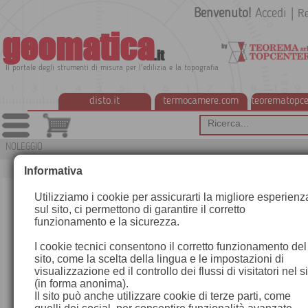
Benvenuto!
Accedi
|
Re
geomatica
.it
Il portale degli strumenti di misura per l'edilizia e la topografia
disto.it
termocamere.com
teorematopce
NOLEGGIO
C8N
Informativa
Utilizziamo i cookie per assicurarti la migliore esperienz
sul sito, ci permettono di garantire il corretto
funzionamento e la sicurezza.
I cookie tecnici consentono il corretto funzionamento del
sito, come la scelta della lingua e le impostazioni di
visualizzazione ed il controllo dei flussi di visitatori nel s
(in forma anonima).
Il sito può anche utilizzare cookie di terze parti, come