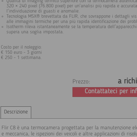
Qualità di imaging termico superiore con la termocamera autentic
320 × 240 pixel (76.800 pixel) per un'analisi più rapida e accurat
l'individuazione di guasti e anomalie.
Tecnologia MSX® brevettata da FLIR, che sovrappone i dettagli visi
alle immagini termiche per una più rapida identificazione dei prob
Isotherm rileva istantaneamente se la temperatura dell'apparecch
supera una soglia impostata.
Costo per il noleggio:
€ 150 euro - 3 giorni
€ 250 - 1 settimana.
a rich
Prezzo:
Contattateci per in
Descrizione
Flir C8 è una termocamera progettata per la manutenzione ele
e meccanica, le ispezioni dei veicoli e altre applicazioni di riso