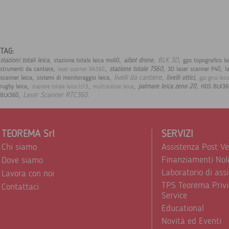
TAG:
,
,
,
,
BLK 3D
stazioni totali leica
aibot drone
stazione totale leica ms60
gps topografico le
,
,
,
,
stazione totale TS60
strumenti da cantiere
3D laser scanner P40
l
laser scanner blk360
,
,
,
,
livelli da cantiere
livelli ottici
scanner leica
sistemi di monitoraggio leica
gps gnss leic
,
,
,
,
palmare leica zeno 20
rugby leica
HDS BLK36
stazione totale leica ts13
multistation leica
,
.
Laser Scanner RTC360
BLK360
TEOREMA Srl
SERVIZI
Chi siamo
Assistenza Post V
Finanziamenti Nol
Dove siamo
Laboratorio di ass
Lavora con noi
TPS Teorema Privi
Contattaci
Service
Educational
Novità ed Eventi