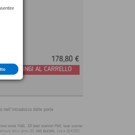
nsentire
178,
80
€
Prezzo:
AGGIUNGI AL CARRELLO
tto
o nell'intradosso delle porte
,
,
3D laser scanner P40
zione totale TS60
laser scanner
,
,
,
almare leica zeno 20
Leica BLK360
HDS BLK360