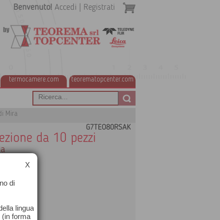
Benvenuto!
Accedi
|
Registrati
termocamere.com
teorematopcenter.com
di Mira
G7TEO80RSAK
fezione da 10 pezzi
ca
X
ettente
no di
ella lingua
o (in forma