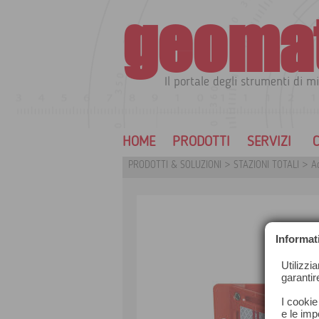
geoma
Il portale degli strumenti di mi
HOME
PRODOTTI
SERVIZI
C
PRODOTTI & SOLUZIONI
>
STAZIONI TOTALI
>
Ac
Informat
Utilizzi
garantir
I cookie
e le impo