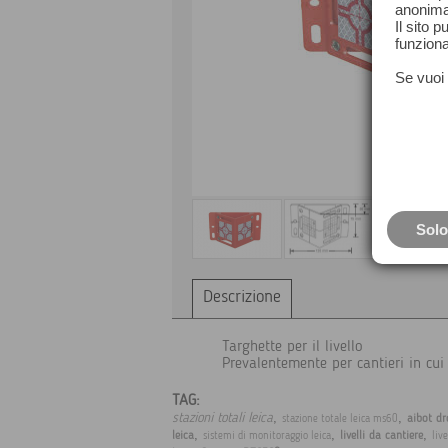
anonima
Il sito 
funziona
Se vuoi 
Solo
Descrizione
Targhette per il livello
Prevalentemente per cantieri in cui 
TAG:
,
,
stazioni totali leica
aibot dr
stazione totale leica ms60
,
,
,
leica
livelli da cantiere
sistemi di monitoraggio leica
live