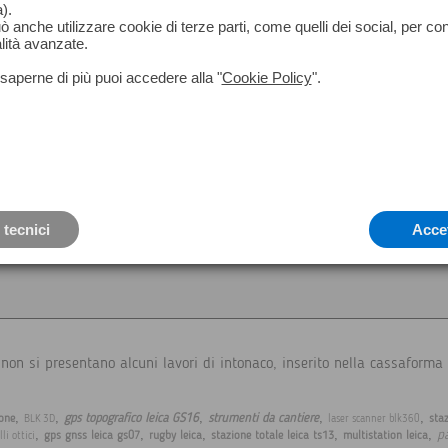
).
può anche utilizzare cookie di terze parti, come quelli dei social, per co
lità avanzate.
saperne di più puoi accedere alla "
Cookie Policy
".
 tecnici
Acce
non si presentano alcuni lavori di intonaco, inserito nella cassaforma 
,
,
,
,
,
gps topografico leica GS16
strumenti da cantiere
one
sta
BLK 3D
laser scanner blk360
,
,
,
,
,
p
gps gnss leica gs07
rugby leica
stazione totale leica ts13
multistation leica
lli ottici