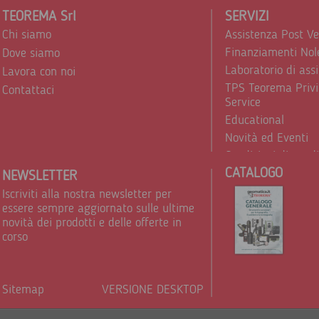
TEOREMA Srl
SERVIZI
Chi siamo
Assistenza Post V
Finanziamenti Nol
Dove siamo
Laboratorio di ass
Lavora con noi
TPS Teorema Privi
Contattaci
Service
Educational
Novità ed Eventi
Condizioni di vend
CATALOGO
Trattamento dei d
NEWSLETTER
Iscriviti alla nostra newsletter per
essere sempre aggiornato sulle ultime
novità dei prodotti e delle offerte in
corso
Sitemap
VERSIONE DESKTOP
Powere