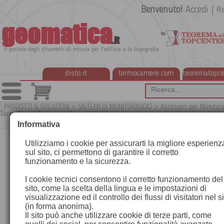
Benvenuto!
Accedi
|
Re
geomatica
.it
Il portale degli strumenti di misura per l'edilizia e la topografia
disto.it
termocamere.com
teorematopce
PRODOTTI & SOLUZIONI
>
SISTEMI DI MONITORAGGIO
>
Accessori per Monitor
TargetTape e Segnali di Mira
G
Informativa
Utilizziamo i cookie per assicurarti la migliore esperienz
sul sito, ci permettono di garantire il corretto
funzionamento e la sicurezza.
I cookie tecnici consentono il corretto funzionamento del
sito, come la scelta della lingua e le impostazioni di
visualizzazione ed il controllo dei flussi di visitatori nel s
(in forma anonima).
Il sito può anche utilizzare cookie di terze parti, come