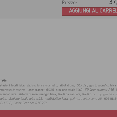
37
Prezzo:
AGGIUNGI AL CARRE
TAG:
,
,
,
,
BLK 3D
stazioni totali leica
aibot drone
gps topografico leica
stazione totale leica ms60
,
,
,
,
3D laser scanner P40
laser scanner blk360
stazione totale TS60
strumenti da cantiere
,
,
,
,
scanner leica
sistemi di monitoraggio leica
livelli da cantiere
livelli ottici
gps gnss leica g
,
,
,
,
palmare leica zeno 20
leica
stazione totale leica ts13
multistation leica
HDS BLK3
,
.
BLK360
Laser Scanner RTC360