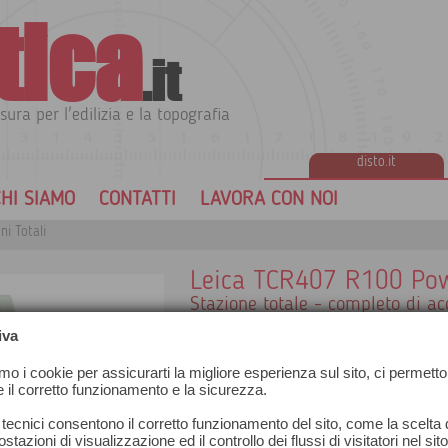
tica
.it
sura per l'edilizia e la topografia
disto.it
HI SIAMO
CONTATTI
LAVORA CON NOI
ni Totali
Leica TCR407 R100 Po
Stazione totale - completo di ac
Semplice da utilizzare, il piombo laser e 
iva
posizionamento dello strumento e l’imme
precisione e il cannocchiale con ingr
amo i cookie per assicurarti la migliore esperienza sul sito, ci permetto
esatto dei punti da misurare.
e il corretto funzionamento e la sicurezza.
Il distanziometro elettronico integrat
semplicemente senza riflettori, su qua
 tecnici consentono il corretto funzionamento del sito, come la scelta d
denaro.
stazioni di visualizzazione ed il controllo dei flussi di visitatori nel sit