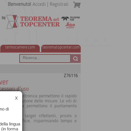
Benvenuto!
Accedi
|
Registrati
termocamere.com
teorematopcenter.com
Z76116
wer
cessori d'uso
la livella elettronica permettono il rapido
X
diata esecuzione delle misure. Le viti di
andimento 30x permettono il puntamento
no di
o misura su target riflettenti, prismi o
lsiasi superficie, risparmiando tempo e
ella lingua
o (in forma