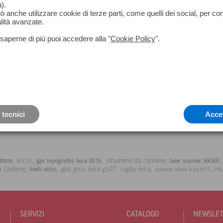
• Uso facile e diretto dei tasti-funzione
).
• L’ampio Display ad alta risoluzione off
può anche utilizzare cookie di terze parti, come quelli dei social, per co
• Chiara struttura del sistema
lità avanzate.
• Programmi applicativi integrati
• Compatibilità con memorie dati estern
saperne di più puoi accedere alla "
Cookie Policy
".
• Robusto e resistente sul cantiere
 tecnici
Acce
,
,
,
,
strumenti da cantiere
drone
gps topografico leica GS16
laser scanner blk360
BLK 3D
,
,
,
,
,
da cantiere
gps gnss leica gs07
rugby leica
mul
livelli ottici
stazione totale leica ts13
SERVIZI
CATALOGO
NEWSLE