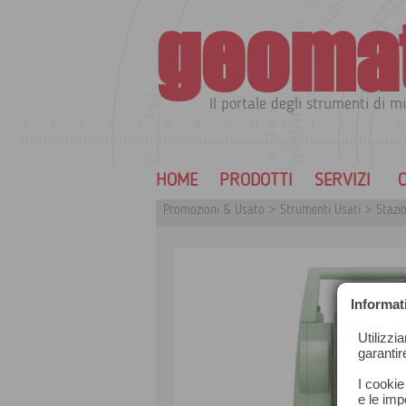
geoma
Il portale degli strumenti di mi
HOME
PRODOTTI
SERVIZI
C
Promozioni & Usato
>
Strumenti Usati
>
Stazio
Informat
Utilizzi
garantir
I cookie
e le impo