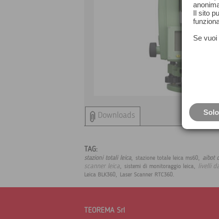
anonima
Il sito 
funziona
Se vuoi 
Solo
Downloads
TAG:
,
,
stazioni totali leica
aibot 
stazione totale leica ms60
,
,
scanner leica
livelli 
sistemi di monitoraggio leica
,
.
Leica BLK360
Laser Scanner RTC360
TEOREMA Srl