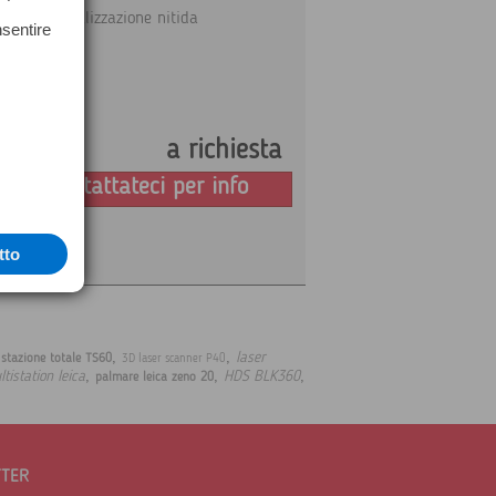
re una visualizzazione nitida
nsentire
e
a richiesta
Prezzo:
Contattateci per info
tto
,
,
,
laser
stazione totale TS60
3D laser scanner P40
,
,
,
tistation leica
HDS BLK360
palmare leica zeno 20
TTER