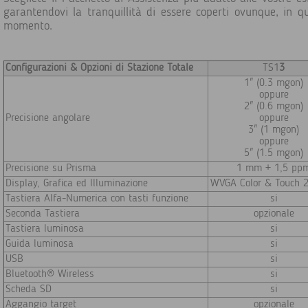
garantendovi la tranquillità di essere coperti ovunque, in qu
momento.
Configurazioni & Opzioni di Stazione Totale
TS1
3
1" (0.3 mgon)
oppure
2" (0.6 mgon)
Precisione angolare
oppure
3" (1 mgon)
oppure
5" (1.5 mgon)
Precisione su Prisma
1 mm + 1,5 pp
Display, Grafica ed Illuminazione
WVGA Color & Touch 2
Tastiera Alfa-Numerica con tasti funzione
si
Seconda Tastiera
opzionale
Tastiera luminosa
si
Guida luminosa
si
USB
si
Bluetooth® Wireless
si
Scheda SD
si
Aggangio target
opzionale