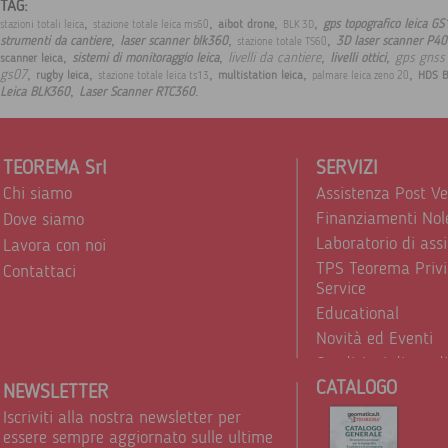
TAG:
,
,
,
,
gps topografico leica GS
aibot drone
stazioni totali leica
stazione totale leica ms60
BLK 3D
,
,
,
strumenti da cantiere
laser scanner blk360
3D laser scanner P40
stazione totale TS60
,
,
,
,
livelli da cantiere
gps gnss 
sistemi di monitoraggio leica
livelli ottici
scanner leica
,
,
,
,
,
gs07
rugby leica
multistation leica
HDS B
stazione totale leica ts13
palmare leica zeno 20
,
.
Leica BLK360
Laser Scanner RTC360
TEOREMA Srl
SERVIZI
Chi siamo
Assistenza Post V
Finanziamenti Nol
Dove siamo
Laboratorio di ass
Lavora con noi
TPS Teorema Privi
Contattaci
Service
Educational
Novità ed Eventi
Condizioni di vend
CATALOGO
Trattamento dei d
NEWSLETTER
Iscriviti alla nostra newsletter per
essere sempre aggiornato sulle ultime