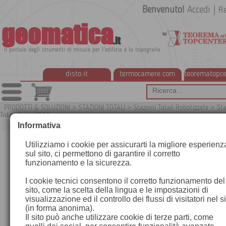
Benvenuto!
Accedi
|
Re
geomatica
.it
Il portale degli strumenti di misura per l'edilizia e la topografia
disto.it
termocamere.com
teorematopce
PRODOTTI & SOLUZIONI
>
STAZIONI TOTALI
>
Stazioni Totali Robotizzate
>
Sta
Totale Leica TS13
G
Informativa
Utilizziamo i cookie per assicurarti la migliore esperienz
sul sito, ci permettono di garantire il corretto
funzionamento e la sicurezza.
I cookie tecnici consentono il corretto funzionamento del
sito, come la scelta della lingua e le impostazioni di
visualizzazione ed il controllo dei flussi di visitatori nel s
(in forma anonima).
Il sito può anche utilizzare cookie di terze parti, come