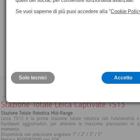
quelli dei social, per consentire funzionalità avanzate.
Se vuoi saperne di più puoi accedere alla "
Cookie Polic
Solo tecnici
Accetto
Stazione Totale Leica Captivate TS13
Stazione Totale Robotica Mid-Range
Leica TS13 è la prima stazione totale robotica con funzionalità e
hardware aggiornabili, per ottenere le massime prestazioni in q
momento.
Disponibile con precisione angolare 1" / 2" / 3" / 5"