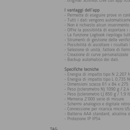
. Original Schmidt Live con app iOS
I vantaggi dell’app
• Permette di eseguire prove in con
• Tutti i dati vengono automaticam
• Non è richiesto alcun inserimento
• Offre la possibilità di esportare 
• La funzione Logbook riepiloga tut
• Strumenti di gestione delle verif
• Possibilità di ascoltare i risultat
• Selezione di unità, fattore di form
• Creazione di curve personalizzate 
• Backup automatico dei dati.
Specifiche tecniche
• Energia di impatto tipo N 2,207 N
• Energia di impatto tipo L 0,735 N
• Dimensioni scocca 61 x 84 x 275 
• Peso (sclerometro N) 1090 g / 2,4
• Peso (sclerometro L) 850 g / 1,9 l
• Memoria 2’000 serie di misure
• Schermi analogico e digitale retro
• Connessione per ricarica micro U
• Batteria AAA standard, alcalina o 
• Protezione IP IP54
TAG: