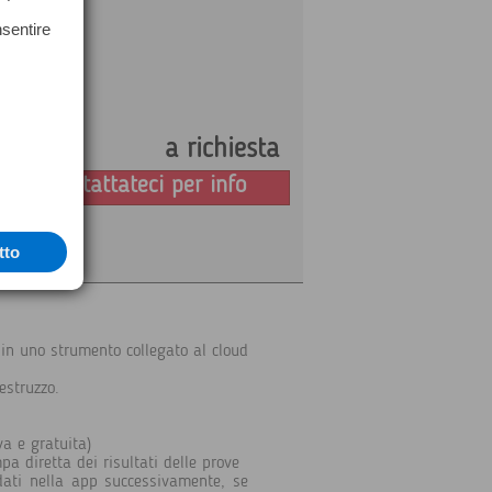
nsentire
a richiesta
Prezzo:
Contattateci per info
tto
 in uno strumento collegato al cloud
estruzzo.
va e gratuita)
 diretta dei risultati delle prove
dati nella app successivamente, se