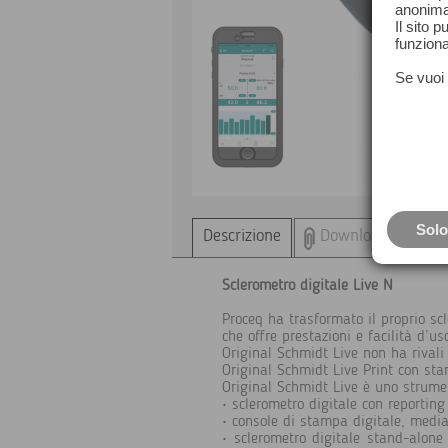
anonima
Il sito 
funziona
Se vuoi 
Solo
Descrizione
Downloads
Sclerometro digitale Live N
Proceq ha trasformato il proprio sc
che offre prestazioni e facilità d’u
Original Schmidt Live non ha rivali 
Original Schmidt Live Print con st
Original Schmidt Live è uno strume
• sclerometro digitale con reporting
• console di stampa digitale, medi
• sclerometro digitale stand-alon