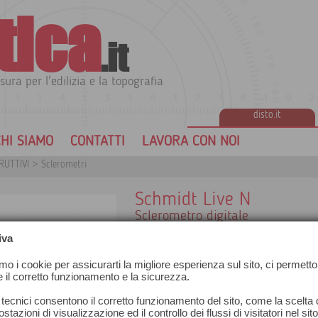
tica
.it
sura per l'edilizia e la topografia
disto.it
HI SIAMO
CONTATTI
LAVORA CON NOI
RUTTIVI
>
Sclerometri
Schmidt Live N
Sclerometro digitale
Originale Schmidt Proceq LIVE N per s
iva
innovato trasformando l'Originale d
interattivo collegato al cloud che oltre al
amo i cookie per assicurarti la migliore esperienza sul sito, ci permetto
modelli Live anche una facilità d'uso se
e il corretto funzionamento e la sicurezza.
Disponibile con e senza certificato di cal
 tecnici consentono il corretto funzionamento del sito, come la scelta d
stazioni di visualizzazione ed il controllo dei flussi di visitatori nel sit