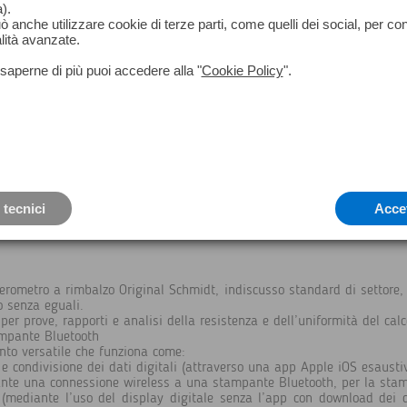
).
può anche utilizzare cookie di terze parti, come quelli dei social, per co
lità avanzate.
saperne di più puoi accedere alla "
Cookie Policy
".
 tecnici
Acce
lerometro a rimbalzo Original Schmidt, indiscusso standard di settore,
so senza eguali.
per prove, rapporti e analisi della resistenza e dell’uniformità del calc
ampante Bluetooth
nto versatile che funziona come:
 e condivisione dei dati digitali (attraverso una app Apple iOS esausti
ante una connessione wireless a una stampante Bluetooth, per la stampa
e (mediante l’uso del display digitale senza l’app con download dei 