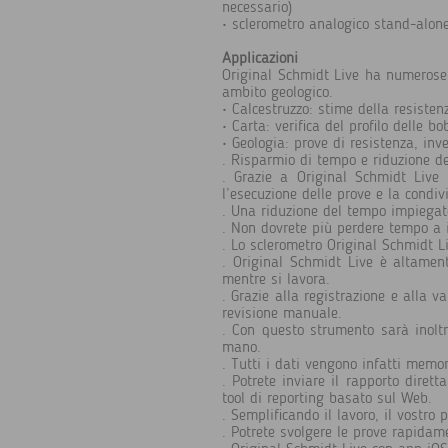
necessario)
• sclerometro analogico stand-alone
Applicazioni
Original Schmidt Live ha numerose a
ambito geologico.
• Calcestruzzo: stime della resiste
• Carta: verifica del profilo delle bo
• Geologia: prove di resistenza, inv
. Risparmio di tempo e riduzione d
. Grazie a Original Schmidt Live 
l’esecuzione delle prove e la condivi
. Una riduzione del tempo impiegato
. Non dovrete più perdere tempo a i
. Lo sclerometro Original Schmidt Li
. Original Schmidt Live è altament
mentre si lavora.
. Grazie alla registrazione e alla v
revisione manuale.
. Con questo strumento sarà inoltre
mano.
. Tutti i dati vengono infatti memo
. Potrete inviare il rapporto dirett
tool di reporting basato sul Web.
. Semplificando il lavoro, il vostro
. Potrete svolgere le prove rapidam