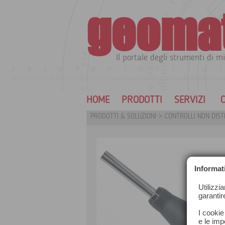
geoma
Il portale degli strumenti di mi
HOME
PRODOTTI
SERVIZI
C
PRODOTTI & SOLUZIONI
>
CONTROLLI NON DIST
Informat
Utilizzi
garantir
I cookie
e le impo