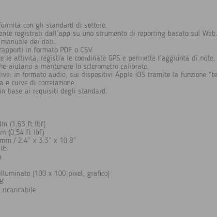
formità con gli standard di settore.
ente registrati dall’app su uno strumento di reporting basato sul Web
 manuale dei dati.
i rapporti in formato PDF o CSV.
te le attività, registra le coordinate GPS e permette l’aggiunta di not
iche aiutano a mantenere lo sclerometro calibrato.
i live, in formato audio, sui dispositivi Apple iOS tramite la funzione “t
a e curve di correlazione.
in base ai requisiti degli standard.
m (1,63 ft lbf)
m (0,54 ft lbf)
mm / 2,4” x 3,3” x 10,8”
 lb
b
illuminato (100 x 100 pixel, grafico)
SB
ricaricabile