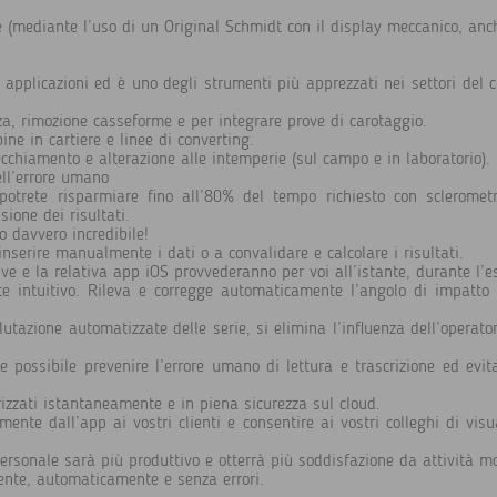
 (mediante l’uso di un Original Schmidt con il display meccanico, anc
pplicazioni ed è uno degli strumenti più apprezzati nei settori del c
nza, rimozione casseforme e per integrare prove di carotaggio.
bine in cartiere e linee di converting.
ecchiamento e alterazione alle intemperie (sul campo e in laboratorio).
ell’errore umano
potrete risparmiare fino all’80% del tempo richiesto con sclerometri
sione dei risultati.
 davvero incredibile!
nserire manualmente i dati o a convalidare e calcolare i risultati.
ve e la relativa app iOS provvederanno per voi all’istante, durante l’e
e intuitivo. Rileva e corregge automaticamente l’angolo di impatto 
alutazione automatizzate delle serie, si elimina l’influenza dell’operato
 possibile prevenire l’errore umano di lettura e trascrizione ed evit
rizzati istantaneamente e in piena sicurezza sul cloud.
amente dall’app ai vostri clienti e consentire ai vostri colleghi di vi
 personale sarà più produttivo e otterrà più soddisfazione da attività m
ente, automaticamente e senza errori.