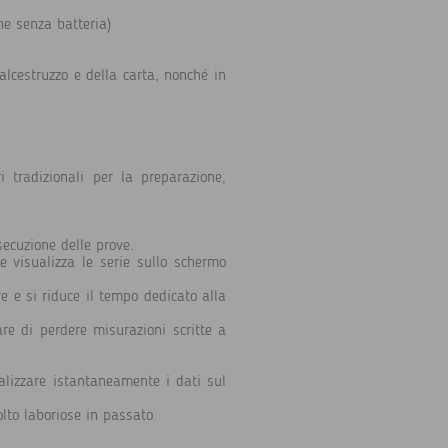
he senza batteria)
alcestruzzo e della carta, nonché in
 tradizionali per la preparazione,
secuzione delle prove.
e visualizza le serie sullo schermo
re e si riduce il tempo dedicato alla
are di perdere misurazioni scritte a
sualizzare istantaneamente i dati sul
olto laboriose in passato.