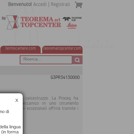
Benvenuto!
Accedi
|
Registrati
termocamere.com
teorematopcenter.com
G3PR34130000
trutture in calcestruzzo. La Proceq ha
X
i Schmidt meccanico in uno strumento
le prestazioni eccezionali offrirà tramite i
no di
nza eguali.
ibrazione
ella lingua
o (in forma