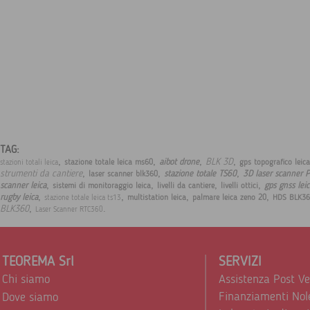
TAG:
,
,
,
,
BLK 3D
aibot drone
stazione totale leica ms60
gps topografico leic
stazioni totali leica
,
,
,
strumenti da cantiere
stazione totale TS60
3D laser scanner 
laser scanner blk360
,
,
,
,
scanner leica
gps gnss lei
sistemi di monitoraggio leica
livelli da cantiere
livelli ottici
,
,
,
,
rugby leica
multistation leica
palmare leica zeno 20
HDS BLK36
stazione totale leica ts13
,
.
BLK360
Laser Scanner RTC360
TEOREMA Srl
SERVIZI
Chi siamo
Assistenza Post V
Finanziamenti Nol
Dove siamo