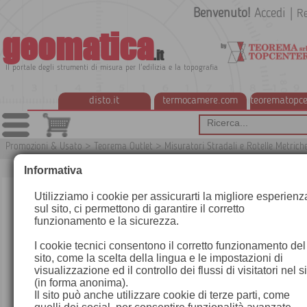
Benvenuto!
Accedi
|
Re
geomatica
.it
Il portale degli strumenti di misura per l'edilizia e la topografia
disto.it
termocamere.com
teorematopce
Promozioni & Usato
>
Teorema Outlet
>
Misuratori Stradali e Rotelle Metrich
Informativa
Utilizziamo i cookie per assicurarti la migliore esperienz
sul sito, ci permettono di garantire il corretto
funzionamento e la sicurezza.
I cookie tecnici consentono il corretto funzionamento del
sito, come la scelta della lingua e le impostazioni di
visualizzazione ed il controllo dei flussi di visitatori nel s
(in forma anonima).
Il sito può anche utilizzare cookie di terze parti, come