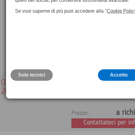
quelli dei social, per consentire funzionalità avanzate.
Se vuoi saperne di più puoi accedere alla "
Cookie Polic
Solo tecnici
Accetto
Outlet - STANLEY DECAJOUR Rotella metr
20 mt con nastro in acciaio
a rich
Prezzo:
Contattateci per in