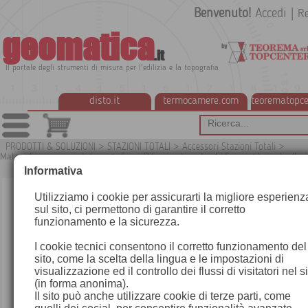
Benvenuto!
Accedi
|
Re
geomatica
.it
Il portale degli strumenti di misura per l'edilizia e la topografia
disto.it
termocamere.com
teorematopce
PRODOTTI & SOLUZIONI
>
STAZIONI TOTALI
>
Accessori Stazioni Totali
>
Materializzazione punti topografici
>
Riferimenti verticali/ Caposaldi per livellazi
Informativa
Utilizziamo i cookie per assicurarti la migliore esperienz
sul sito, ci permettono di garantire il corretto
funzionamento e la sicurezza.
I cookie tecnici consentono il corretto funzionamento del
sito, come la scelta della lingua e le impostazioni di
visualizzazione ed il controllo dei flussi di visitatori nel s
(in forma anonima).
Il sito può anche utilizzare cookie di terze parti, come