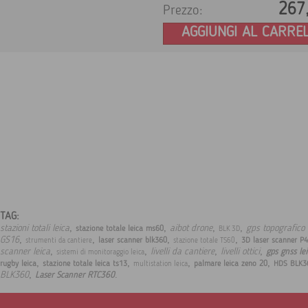
267
Prezzo:
AGGIUNGI AL CARRE
TAG:
,
,
,
,
stazioni totali leica
aibot drone
gps topografico 
stazione totale leica ms60
BLK 3D
,
,
,
,
GS16
laser scanner blk360
3D laser scanner P
strumenti da cantiere
stazione totale TS60
,
,
,
,
scanner leica
livelli da cantiere
livelli ottici
gps gnss le
sistemi di monitoraggio leica
,
,
,
,
rugby leica
stazione totale leica ts13
palmare leica zeno 20
HDS BLK3
multistation leica
,
.
BLK360
Laser Scanner RTC360