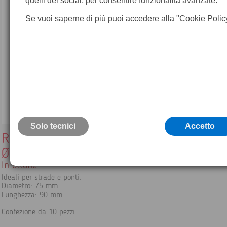
quelli dei social, per consentire funzionalità avanzate.
Se vuoi saperne di più puoi accedere alla "
Cookie Polic
Solo tecnici
Accetto
Riferimenti verticali
Ø 75 mm / lungh. 90 mm - 10 pz.
In ottone
Ideali per strade e ponti.
Diametro: 75 mm
Lunghezza: 90 mm
Confezione da 10 pezzi