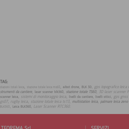
TAG:
,
,
,
,
gps topografico leica
aibot drone
BLK 3D
stazioni totali leica
stazione totale leica ms60
,
,
,
3D laser scanner 
strumenti da cantiere
stazione totale TS60
laser scanner blk360
,
,
,
,
sistemi di monitoraggio leica
gps gnss 
scanner leica
livelli da cantiere
livelli ottici
,
,
,
,
gs07
rugby leica
stazione totale leica ts13
multistation leica
palmare leica zeno
,
,
.
Laser Scanner RTC360
Leica BLK360
BLK360
TEOREMA Srl
SERVIZI