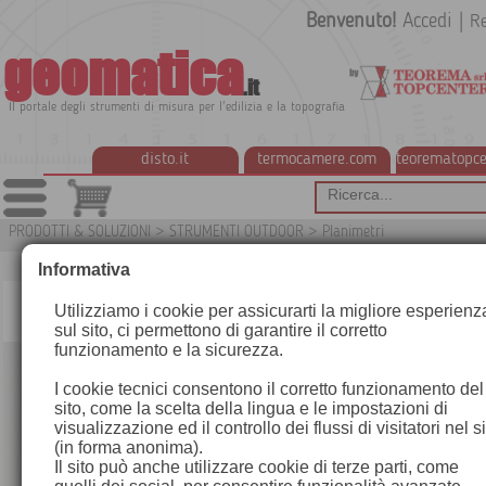
Benvenuto!
Accedi
|
Re
geomatica
.it
Il portale degli strumenti di misura per l'edilizia e la topografia
disto.it
termocamere.com
teorematopce
PRODOTTI & SOLUZIONI
>
STRUMENTI OUTDOOR
>
Planimetri
G
Informativa
Utilizziamo i cookie per assicurarti la migliore esperienz
sul sito, ci permettono di garantire il corretto
funzionamento e la sicurezza.
I cookie tecnici consentono il corretto funzionamento del
sito, come la scelta della lingua e le impostazioni di
visualizzazione ed il controllo dei flussi di visitatori nel s
(in forma anonima).
Il sito può anche utilizzare cookie di terze parti, come