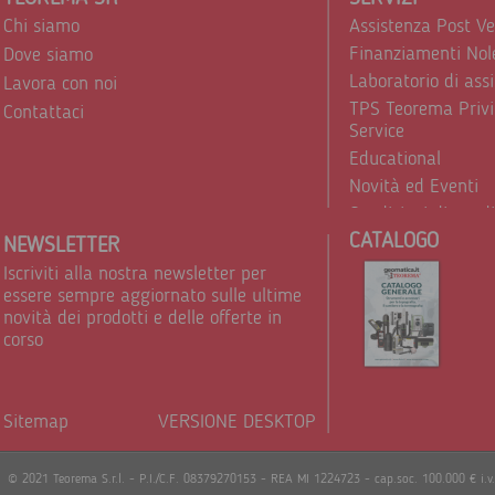
Chi siamo
Assistenza Post V
Finanziamenti Nol
Dove siamo
Laboratorio di ass
Lavora con noi
TPS Teorema Privi
Contattaci
Service
Educational
Novità ed Eventi
Condizioni di vend
CATALOGO
Trattamento dei d
NEWSLETTER
Iscriviti alla nostra newsletter per
essere sempre aggiornato sulle ultime
novità dei prodotti e delle offerte in
corso
Sitemap
VERSIONE DESKTOP
Powere
© 2021 Teorema S.r.l. - P.I./C.F. 08379270153 - REA MI 1224723 - cap.soc. 100.000 € i.v.