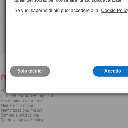
quelli dei social, per consentire funzionalità avanzate.
Se vuoi saperne di più puoi accedere alla "
Cookie Polic
Solo tecnici
Accetto
Planimetro Haff 300 POL
Strumento per la misura delle aree volumi e lunghezze
Differente scala x/y impostabile
Azzeramento istantaneo
Media delle misure
Memorizzazione misure
Somma e sottrazione
Calibrazione elettronica