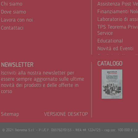
Chi siamo
Assistenza Post V
Finanziamenti Nol
Dove siamo
Laboratorio di ass
Lavora con noi
TPS Teorema Privi
Contattaci
Service
Educational
Novità ed Eventi
Condizioni di vend
CATALOGO
Trattamento dei d
NEWSLETTER
Iscriviti alla nostra newsletter per
essere sempre aggiornato sulle ultime
novità dei prodotti e delle offerte in
corso
Sitemap
VERSIONE DESKTOP
Powere
© 2021 Teorema S.r.l. - P.I./C.F. 08379270153 - REA MI 1224723 - cap.soc. 100.000 € i.v.