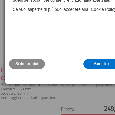
quelli dei social, per consentire funzionalità avanzate.
Se vuoi saperne di più puoi accedere alla "
Cookie Polic
Solo tecnici
Accetto
Piastra removibile per pilastrino in otton
con vitone 5/8"
Piastra con filettatura fissa da 5/8", ideale per monitoraggio periodico
Diametro: 160 mm
Spessore: 20mm
Ancoraggio con viti ad espansione.
249
Prezzo: