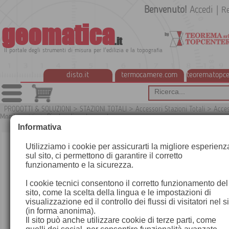
Benvenuto!
Accedi
|
Re
geomatica
.it
Il portale degli strumenti di misura per l'edilizia e la topografia
disto.it
termocamere.com
teorematopce
PRODOTTI & SOLUZIONI
>
STAZIONI TOTALI
>
Accessori Stazioni Totali
>
Acces
Monitoraggio
>
Piastre di centramento
G
Informativa
Utilizziamo i cookie per assicurarti la migliore esperienz
sul sito, ci permettono di garantire il corretto
funzionamento e la sicurezza.
I cookie tecnici consentono il corretto funzionamento del
sito, come la scelta della lingua e le impostazioni di
visualizzazione ed il controllo dei flussi di visitatori nel s
(in forma anonima).
Il sito può anche utilizzare cookie di terze parti, come