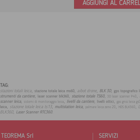
AGGIUNGI AL CARRE
TAG:
,
,
,
,
stazioni totali leica
aibot drone
BLK 3D
stazione totale leica ms60
gps topografico 
,
,
,
,
strumenti da cantiere
stazione totale TS60
laser scanner blk360
3D laser scanner P40
,
,
,
,
scanner leica
livelli da cantiere
livelli ottici
sistemi di monitoraggio leica
gps gnss leica gs
,
,
,
,
,
stazione totale leica ts13
L
multistation leica
leica
palmare leica zeno 20
HDS BLK360
,
.
BLK360
Laser Scanner RTC360
TEOREMA Srl
SERVIZI