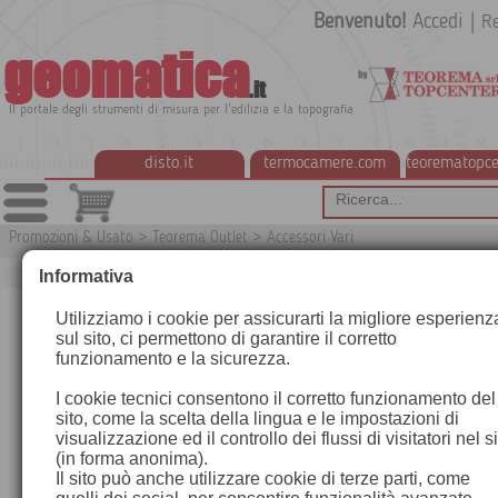
Benvenuto!
Accedi
|
Re
geomatica
.it
Il portale degli strumenti di misura per l'edilizia e la topografia
disto.it
termocamere.com
teorematopce
Promozioni & Usato
>
Teorema Outlet
>
Accessori Vari
Informativa
Utilizziamo i cookie per assicurarti la migliore esperienz
sul sito, ci permettono di garantire il corretto
funzionamento e la sicurezza.
I cookie tecnici consentono il corretto funzionamento del
sito, come la scelta della lingua e le impostazioni di
visualizzazione ed il controllo dei flussi di visitatori nel s
(in forma anonima).
Il sito può anche utilizzare cookie di terze parti, come