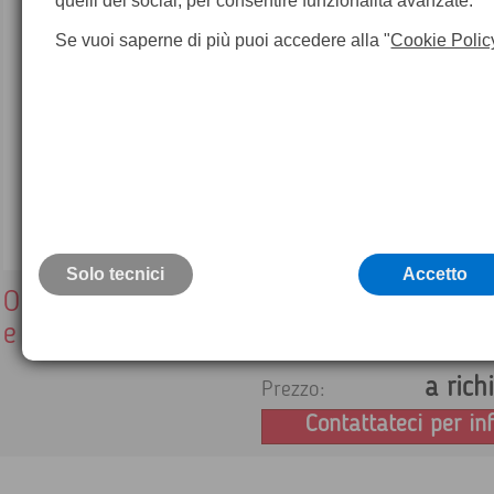
quelli dei social, per consentire funzionalità avanzate.
Se vuoi saperne di più puoi accedere alla "
Cookie Polic
Solo tecnici
Accetto
Outlet - Batteria ricaricabile Rugby serie
e 200
a rich
Prezzo:
Contattateci per in