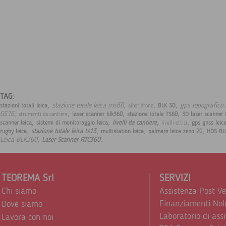
TAG:
,
,
,
,
stazione totale leica ms60
gps topografico 
stazioni totali leica
BLK 3D
aibot drone
,
,
,
,
GS16
laser scanner blk360
stazione totale TS60
3D laser scanner
strumenti da cantiere
,
,
,
,
livelli da cantiere
scanner leica
sistemi di monitoraggio leica
gps gnss leic
livelli ottici
,
,
,
,
stazione totale leica ts13
rugby leica
multistation leica
palmare leica zeno 20
HDS BL
,
.
Leica BLK360
Laser Scanner RTC360
TEOREMA Srl
SERVIZI
Chi siamo
Assistenza Post V
Finanziamenti Nol
Dove siamo
Laboratorio di ass
Lavora con noi