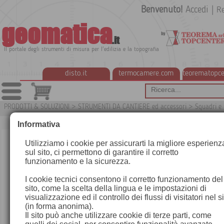
Benvenuto!
Accedi
|
Re
geomatica
.it
Il portale degli strumenti di misura per l'edilizia e la topografia
disto.it
termocamere.com
teorematopce
PRODOTTI & SOLUZIONI
>
STRUMENTI DA CANTIERE ed accessori
>
Squadri e 
Informativa
Utilizziamo i cookie per assicurarti la migliore esperienz
sul sito, ci permettono di garantire il corretto
funzionamento e la sicurezza.
I cookie tecnici consentono il corretto funzionamento del
sito, come la scelta della lingua e le impostazioni di
visualizzazione ed il controllo dei flussi di visitatori nel s
(in forma anonima).
Il sito può anche utilizzare cookie di terze parti, come