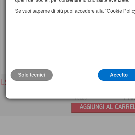
quelli dei social, per consentire funzionalità avanzate.
Se vuoi saperne di più puoi accedere alla "
Cookie Polic
Solo tecnici
Accetto
LS25 Bastone per squadro
116
Prezzo:
AGGIUNGI AL CARRE