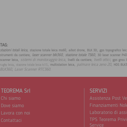
TAG:
,
,
,
,
stazioni totali leica
stazione totale leica ms60
aibot drone
BLK 3D
gps topografico lei
,
,
,
laser scanner blk360
stazione totale TS60
strumenti da cantiere
3D laser scanner P40
,
,
,
,
sistemi di monitoraggio leica
livelli ottici
scanner leica
livelli da cantiere
gps gnss l
,
,
,
,
palmare leica zeno 20
multistation leica
HDS BLK
rugby leica
stazione totale leica ts13
,
.
BLK360
Laser Scanner RTC360
TEOREMA Srl
SERVIZI
Chi siamo
Assistenza Post V
Finanziamenti Nol
Dove siamo
Laboratorio di ass
Lavora con noi
TPS Teorema Privi
Contattaci
Service