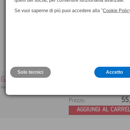
quelli dei social, per consentire funzionalità avanzate.
Se vuoi saperne di più puoi accedere alla "
Cookie Polic
Solo tecnici
Accetto
GAD50 Adattatore da vite 5/8 a piolo
Per il montaggio di prismi e target piani.
55
Prezzo:
AGGIUNGI AL CARRE