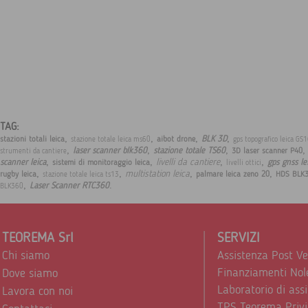
TAG:
,
,
,
,
BLK 3D
stazioni totali leica
aibot drone
stazione totale leica ms60
gps topografico leica GS
,
,
,
laser scanner blk360
stazione totale TS60
3D laser scanner P40
strumenti da cantiere
,
,
,
,
livelli da cantiere
scanner leica
gps gnss le
sistemi di monitoraggio leica
livelli ottici
,
,
,
,
multistation leica
rugby leica
palmare leica zeno 20
HDS BLK
stazione totale leica ts13
,
.
Laser Scanner RTC360
BLK360
TEOREMA Srl
SERVIZI
Chi siamo
Assistenza Post V
Finanziamenti Nol
Dove siamo
Laboratorio di ass
Lavora con noi
TPS Teorema Privi