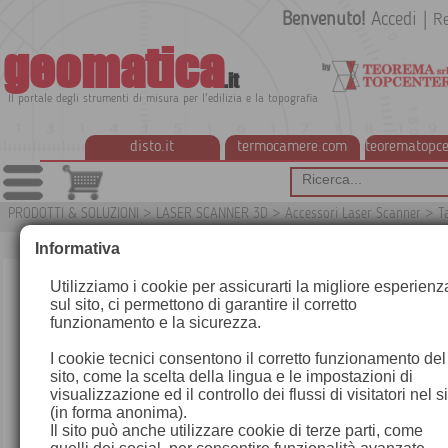
Benvenuto!
Accedi
|
Re
geomatica
.it
Il portale degli strumenti di misura per l'edilizia e la topografia
disto.it
termocamere.com
teorematopce
PRODOTTI & SOLUZIONI
>
LASER SCANNER 3D
>
Accessori Laser Scanner
>
T
G
Informativa
Utilizziamo i cookie per assicurarti la migliore esperienz
sul sito, ci permettono di garantire il corretto
funzionamento e la sicurezza.
I cookie tecnici consentono il corretto funzionamento del
sito, come la scelta della lingua e le impostazioni di
visualizzazione ed il controllo dei flussi di visitatori nel s
(in forma anonima).
Il sito può anche utilizzare cookie di terze parti, come