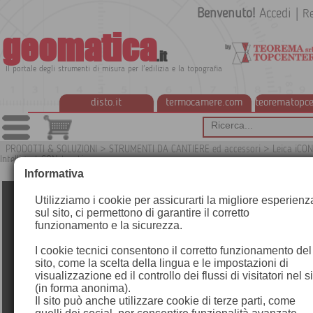
Benvenuto!
Accedi
|
Re
geomatica
.it
Il portale degli strumenti di misura per l'edilizia e la topografia
disto.it
termocamere.com
teorematopce
PRODOTTI & SOLUZIONI
>
STRUMENTI DA CANTIERE ed accessori
>
Leica iCON
Intelligent CONstruction
G1IC
Informativa
Utilizziamo i cookie per assicurarti la migliore esperienz
sul sito, ci permettono di garantire il corretto
funzionamento e la sicurezza.
I cookie tecnici consentono il corretto funzionamento del
sito, come la scelta della lingua e le impostazioni di
visualizzazione ed il controllo dei flussi di visitatori nel s
(in forma anonima).
Il sito può anche utilizzare cookie di terze parti, come