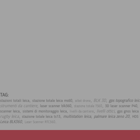
TAG:
,
,
,
,
BLK 3D
gps topografico lei
stazioni totali leica
stazione totale leica ms60
aibot drone
,
,
,
,
strumenti da cantiere
laser scanner blk360
3D laser scanner P40
stazione totale TS60
,
,
,
,
livelli ottici
scanner leica
sistemi di monitoraggio leica
gps gnss leica
livelli da cantiere
,
,
,
,
rugby leica
multistation leica
palmare leica zeno 20
stazione totale leica ts13
HDS 
,
.
Leica BLK360
Laser Scanner RTC360