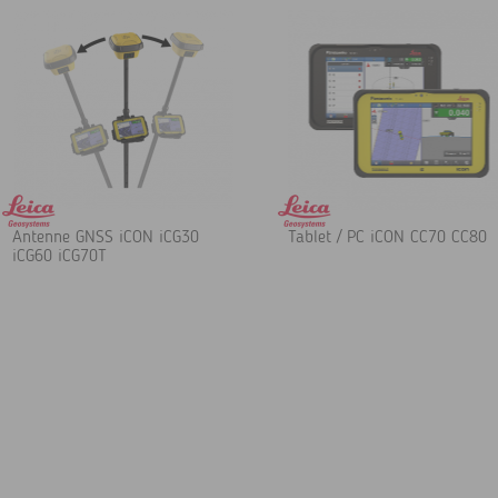
Antenne GNSS iCON iCG30
Tablet / PC iCON CC70 CC80
iCG60 iCG70T