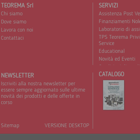
TEOREMA Srl
SERVIZI
Chi siamo
Assistenza Post V
Finanziamenti Nol
Dove siamo
Laboratorio di ass
Lavora con noi
TPS Teorema Privi
Contattaci
Service
Educational
Novità ed Eventi
Condizioni di vend
CATALOGO
Trattamento dei d
NEWSLETTER
Iscriviti alla nostra newsletter per
essere sempre aggiornato sulle ultime
novità dei prodotti e delle offerte in
corso
Sitemap
VERSIONE DESKTOP
Powere