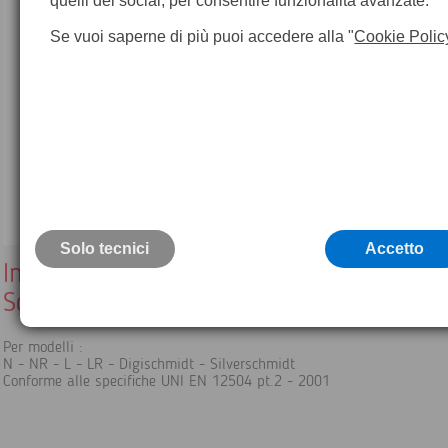
quelli dei social, per consentire funzionalità avanzate.
Se vuoi saperne di più puoi accedere alla "
Cookie Polic
Solo tecnici
Accetto
Incudine di taratura per Sclerometri Digit
Schmidt
Per modelli :
N - NR - L - LR - Digischmidt - Silverschmidt
Conforme alle specifiche UNI EN 12504 pt.2 - 2001