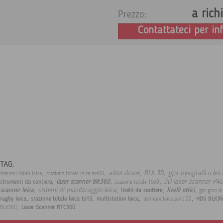
a rich
Prezzo:
Contattateci per in
TAG:
,
,
,
,
aibot drone
BLK 3D
gps topografico lei
stazioni totali leica
stazione totale leica ms60
,
,
,
3D laser scanner P40
laser scanner blk360
strumenti da cantiere
stazione totale TS60
,
,
,
,
sistemi di monitoraggio leica
scanner leica
livelli ottici
livelli da cantiere
gps gnss l
,
,
,
,
rugby leica
stazione totale leica ts13
multistation leica
HDS BLK36
palmare leica zeno 20
,
.
Laser Scanner RTC360
BLK360