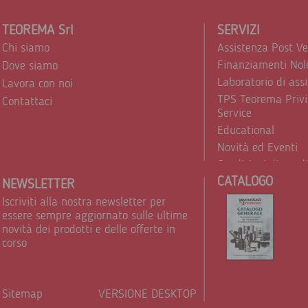
TEOREMA Srl
SERVIZI
Chi siamo
Assistenza Post V
Finanziamenti Nol
Dove siamo
Laboratorio di ass
Lavora con noi
TPS Teorema Privi
Contattaci
Service
Educational
Novità ed Eventi
Condizioni di vend
CATALOGO
Trattamento dei d
NEWSLETTER
Iscriviti alla nostra newsletter per
essere sempre aggiornato sulle ultime
novità dei prodotti e delle offerte in
corso
Sitemap
VERSIONE DESKTOP
Powere