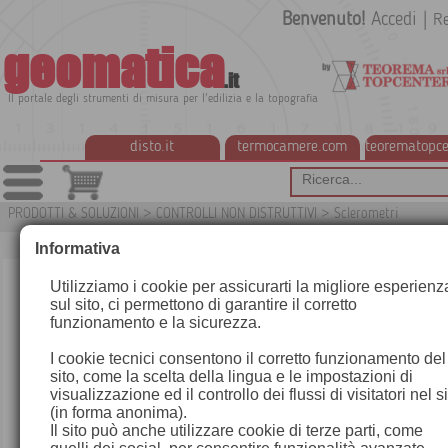
Benvenuto!
Accedi
|
Re
geomatica
.it
Il portale degli strumenti di misura per l'edilizia e la topografia
disto.it
termocamere.com
teorematopce
PRODOTTI & SOLUZIONI
>
CONTROLLI NON DISTRUTTIVI
>
Sclerometri
G33
Informativa
Utilizziamo i cookie per assicurarti la migliore esperienz
sul sito, ci permettono di garantire il corretto
funzionamento e la sicurezza.
I cookie tecnici consentono il corretto funzionamento del
sito, come la scelta della lingua e le impostazioni di
visualizzazione ed il controllo dei flussi di visitatori nel s
(in forma anonima).
Il sito può anche utilizzare cookie di terze parti, come