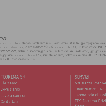
TAG:
,
,
,
,
BLK 3D
stazione totale leica ms60
aibot drone
gps topografico leica
stazioni totali leica
,
,
,
,
laser scanner blk360
l
3D laser scanner P40
strumenti da cantiere
stazione totale TS60
,
,
,
,
scanner leica
sistemi di monitoraggio leica
livelli da cantiere
livelli ottici
gps gnss leic
,
,
,
,
rugby leica
multistation leica
palmare leica zeno 20
HDS BLK36
stazione totale leica ts13
,
.
BLK360
Laser Scanner RTC360
TEOREMA Srl
SERVIZI
Chi siamo
Assistenza Post V
Finanziamenti Nol
Dove siamo
Laboratorio di ass
Lavora con noi
TPS Teorema Privi
Contattaci
Service