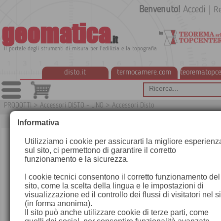
Benvenuto!
Accedi
|
Re
geomatica
.it
Il portale degli strumenti di misura per l'edilizia e la topografia
disto.it
termocamere.com
teorematopce
PRODOTTI
>
Accessori DISTO - LINO
>
Accessori Disto
G
Informativa
Utilizziamo i cookie per assicurarti la migliore esperienz
sul sito, ci permettono di garantire il corretto
funzionamento e la sicurezza.
I cookie tecnici consentono il corretto funzionamento del
sito, come la scelta della lingua e le impostazioni di
visualizzazione ed il controllo dei flussi di visitatori nel s
(in forma anonima).
Il sito può anche utilizzare cookie di terze parti, come