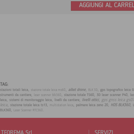
AGGIUNGI AL CARRE
TAG:
,
,
,
,
aibot drone
stazioni totali leica
gps topografico leica 
stazione totale leica ms60
BLK 3D
,
,
,
,
strumenti da cantiere
stazione totale TS60
3D laser scanner P40
la
laser scanner blk360
,
,
,
,
gps gnss leica gs0
livelli ottici
leica
sistemi di monitoraggio leica
livelli da cantiere
,
,
,
,
,
leica
HDS BLK360
stazione totale leica ts13
palmare leica zeno 20
multistation leica
,
.
BLK360
Laser Scanner RTC360
TEOREMA Srl
SERVIZI