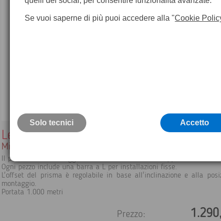
quelli dei social, per consentire funzionalità avanzate.
Se vuoi saperne di più puoi accedere alla "
Cookie Polic
Solo tecnici
Accetto
Leica GMP004
Mini prisma di monitoraggio con barra a L (20 pezzi)
Il prisma di monitoraggio GMP004 montato su un supporto metallico.
Ogni pezzo include una barra a L per installazioni fisse.
L'offset del prisma è regolabile in base all'inclinazione e alla posi
montaggio.
Portata 1.000 metri
1.290
Prezzo: