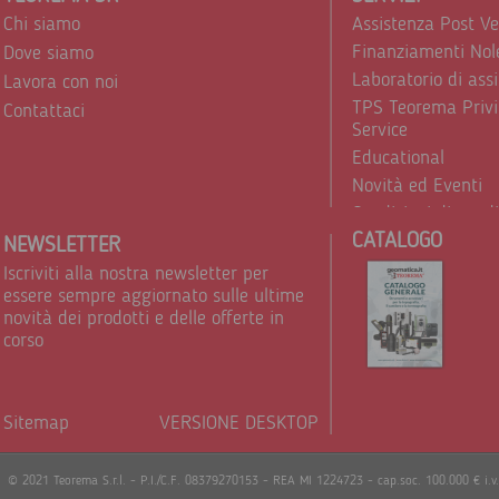
Chi siamo
Assistenza Post V
Finanziamenti Nol
Dove siamo
Laboratorio di ass
Lavora con noi
TPS Teorema Privi
Contattaci
Service
Educational
Novità ed Eventi
Condizioni di vend
CATALOGO
Trattamento dei d
NEWSLETTER
Iscriviti alla nostra newsletter per
essere sempre aggiornato sulle ultime
novità dei prodotti e delle offerte in
corso
Sitemap
VERSIONE DESKTOP
Powere
© 2021 Teorema S.r.l. - P.I./C.F. 08379270153 - REA MI 1224723 - cap.soc. 100.000 € i.v.