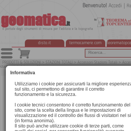
Benvenuto!
Accedi
|
Re
geomatica
.it
Il portale degli strumenti di misura per l'edilizia e la topografia
disto.it
termocamere.com
teorematopce
PRODOTTI & SOLUZIONI
>
STAZIONI TOTALI
>
Accessori Stazioni Totali
>
Acces
stazioni totali Leica
>
Miniprismi
G
Informativa
Utilizziamo i cookie per assicurarti la migliore esperienz
sul sito, ci permettono di garantire il corretto
funzionamento e la sicurezza.
I cookie tecnici consentono il corretto funzionamento del
sito, come la scelta della lingua e le impostazioni di
visualizzazione ed il controllo dei flussi di visitatori nel s
(in forma anonima).
Il sito può anche utilizzare cookie di terze parti, come