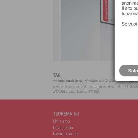
anonima
Il sito 
funziona
Se vuoi 
Solo
TAG:
,
,
stazione totale leica ms60
stazioni totali leica
aibot
,
,
livelli da canti
scanner leica
sistemi di monitoraggio leica
,
.
BLK360
Laser Scanner RTC360
TEOREMA Srl
Chi siamo
Dove siamo
Lavora con noi