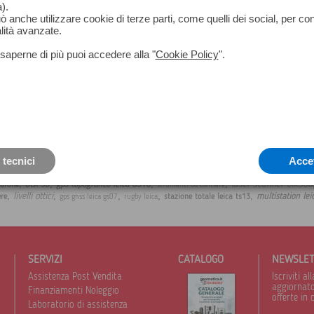
).
può anche utilizzare cookie di terze parti, come quelli dei social, per co
lità avanzate.
saperne di più puoi accedere alla "
Cookie Policy
".
 tecnici
Acce
,
,
,
,
laser scanner blk360
gps topografico leica GS16
 drone
BLK 3D
strumenti da cantiere
,
,
,
,
,
livelli ottici
multistation lei
ere
stazione totale leica ts13
gps gnss leica gs07
rugby leica
SERVIZI
CATALOGO
NEWSLE
Assistenza Post Vendita
Iscriviti 
aggiornato 
Finanziamenti Noleggio
offerte in 
Laboratorio di assistenza