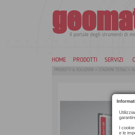
geoma
Il portale degli strumenti di mi
HOME
PRODOTTI
SERVIZI
C
PRODOTTI & SOLUZIONI
>
STAZIONI TOTALI
>
Ac
Informat
Utilizzi
garantir
I cookie
e le impo