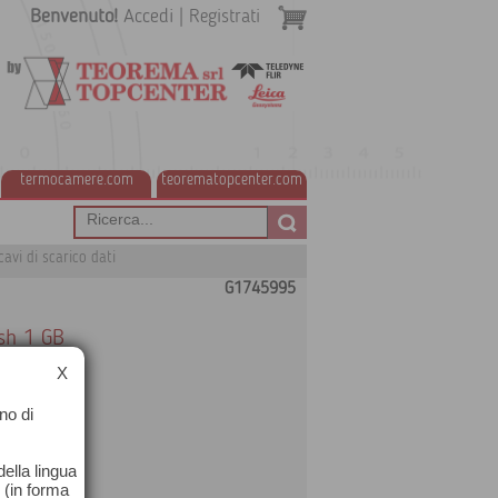
Benvenuto!
Accedi
|
Registrati
termocamere.com
teorematopcenter.com
avi di scarico dati
G1745995
sh 1 GB
X
no di
ella lingua
o (in forma