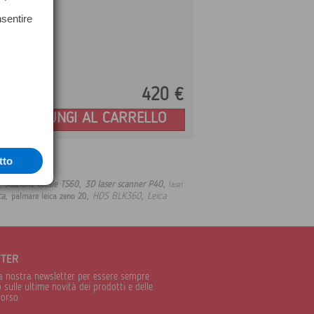
nsentire
420 €
Prezzo:
AGGIUNGI AL CARRELLO
tto
,
,
,
stazione totale TS60
3D laser scanner P40
laser
,
,
,
HDS BLK360
Leica
ca
palmare leica zeno 20
TTER
alla nostra newsletter per essere sempre
sulle ultime novità dei prodotti e delle
corso