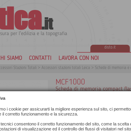
tica
.it
sura per l'edilizia e la topografia
disto.it
HI SIAMO
CONTATTI
LAVORA CON NOI
cessori Stazioni Totali
>
Accessori stazioni totali Leica
>
Schede di memoria e c
MCF1000
Scheda di memoria compact fla
iva
amo i cookie per assicurarti la migliore esperienza sul sito, ci permetto
e il corretto funzionamento e la sicurezza.
 tecnici consentono il corretto funzionamento del sito, come la scelta d
stazioni di visualizzazione ed il controllo dei flussi di visitatori nel sit