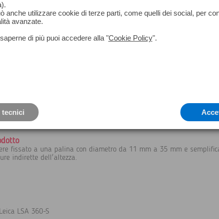
).
può anche utilizzare cookie di terze parti, come quelli dei social, per co
lità avanzate.
saperne di più puoi accedere alla "
Cookie Policy
".
 tecnici
Acce
odotto
ere fissato a una palina con diametro da 11 mm a 35 mm e semplifica 
re indirette dell'altezza.
 Leica LSA 360-S