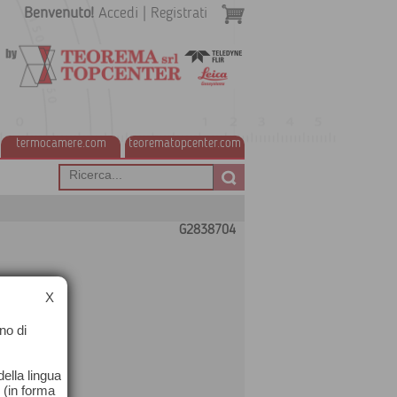
Benvenuto!
Accedi
|
Registrati
termocamere.com
teorematopcenter.com
G2838704
X
no di
ella lingua
o (in forma