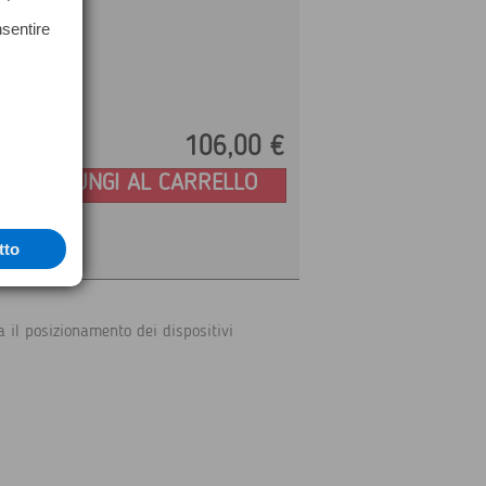
nsentire
106,
00
€
Prezzo:
AGGIUNGI AL CARRELLO
tto
il posizionamento dei dispositivi