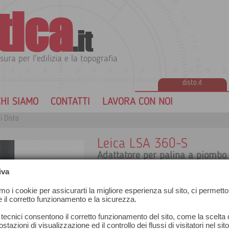
tica
.it
sura per l'edilizia e la topografia
disto.it
HI SIAMO
CONTATTI
LAVORA CON NOI
i Disto
Leica LSA 360-S
Adattatore per palina a piombo
iva
amo i cookie per assicurarti la migliore esperienza sul sito, ci permetto
e il corretto funzionamento e la sicurezza.
 tecnici consentono il corretto funzionamento del sito, come la scelta d
stazioni di visualizzazione ed il controllo dei flussi di visitatori nel sit