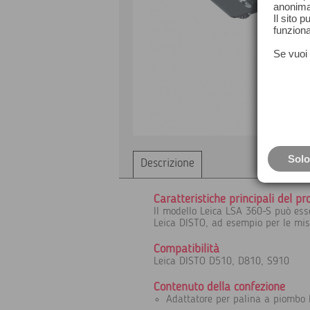
anonima
Il sito 
funziona
Se vuoi 
Solo
Descrizione
Caratteristiche principali del pr
Il modello Leica LSA 360-S può ess
Leica DISTO, ad esempio per le misu
Compatibilità
Leica DISTO D510, D810, S910
Contenuto della confezione
Adattatore per palina a piombo