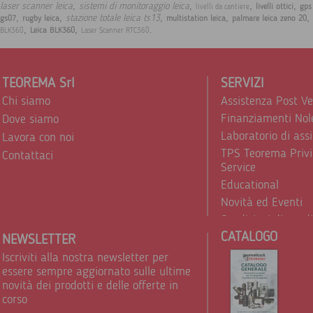
,
,
,
,
laser scanner leica
sistemi di monitoraggio leica
livelli ottici
gps
livelli da cantiere
,
,
,
,
,
stazione totale leica ts13
gs07
rugby leica
multistation leica
palmare leica zeno 20
,
,
.
Leica BLK360
BLK360
Laser Scanner RTC360
TEOREMA Srl
SERVIZI
Chi siamo
Assistenza Post V
Finanziamenti Nol
Dove siamo
Laboratorio di ass
Lavora con noi
TPS Teorema Privi
Contattaci
Service
Educational
Novità ed Eventi
Condizioni di vend
CATALOGO
Trattamento dei d
NEWSLETTER
Iscriviti alla nostra newsletter per
essere sempre aggiornato sulle ultime
novità dei prodotti e delle offerte in
corso