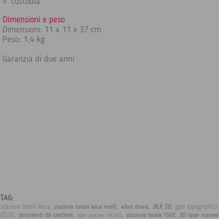
custodia
Dimensioni e peso
Dimensioni: 11 x 11 x 37 cm
Peso: 1,4 kg
Garanzia di due anni
TAG:
,
,
,
,
stazioni totali leica
gps topografico 
BLK 3D
stazione totale leica ms60
aibot drone
,
,
,
,
GS16
strumenti da cantiere
stazione totale TS60
3D laser scanne
laser scanner blk360