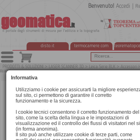
Benvenuto!
Accedi
|
Re
geomatica
.it
Il portale degli strumenti di misura per l'edilizia e la topografia
disto.it
termocamere.com
teorematopce
PRODOTTI & SOLUZIONI
>
LASER SCANNER 3D
>
Leica Serie BLK
>
Accessori 
BLK3D
G
Informativa
Utilizziamo i cookie per assicurarti la migliore esperienz
sul sito, ci permettono di garantire il corretto
funzionamento e la sicurezza.
I cookie tecnici consentono il corretto funzionamento del
sito, come la scelta della lingua e le impostazioni di
visualizzazione ed il controllo dei flussi di visitatori nel s
(in forma anonima).
Il sito può anche utilizzare cookie di terze parti, come