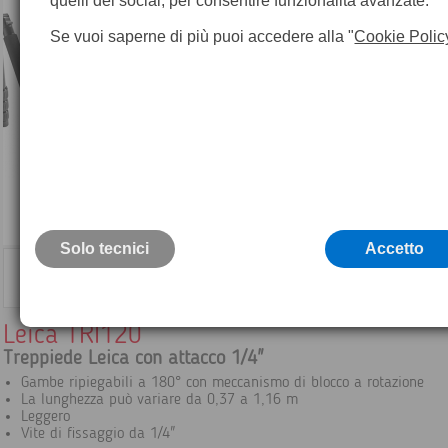
quelli dei social, per consentire funzionalità avanzate.
Se vuoi saperne di più puoi accedere alla "
Cookie Polic
Solo tecnici
Accetto
Leica TRI120
Treppiede Leica con attacco 1/4"
Gambe ripiegabili a 180° con meccanismo di blocco a rotazione
La lunghezza può variare da 0,37 a 1,16 m
Leggero
Vite di fissaggio da 1/4"