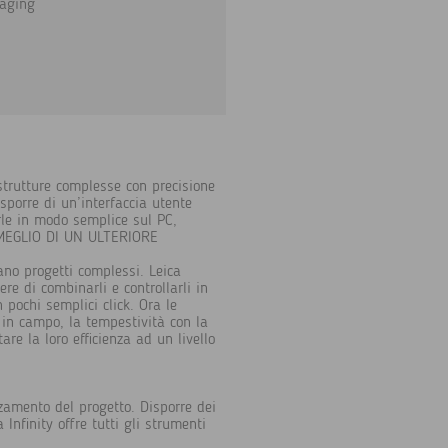
maging
 strutture complesse con precisione
porre di un’interfaccia utente
rle in modo semplice sul PC,
E' MEGLIO DI UN ULTERIORE
ano progetti complessi. Leica
re di combinarli e controllarli in
 pochi semplici click. Ora le
 in campo, la tempestività con la
are la loro efficienza ad un livello
zamento del progetto. Disporre dei
Infinity offre tutti gli strumenti