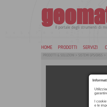
geoma
Il portale degli strumenti di mi
HOME
PRODOTTI
SERVIZI
C
PRODOTTI & SOLUZIONI
>
SISTEMI GPS/GNSS
>
Informat
Utilizzi
garantir
I cookie
e le impo