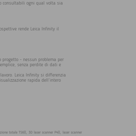
no consultabili ogni qual volta sia
spettive rende Leica Infinity il
co progetto - nessun problema per
semplice, senza perdite di dati e
avoro. Leica Infinity si differenzia
isualizzazione rapida dell’intero
,
,
zione totale TS60
3D laser scanner P40
laser scanner