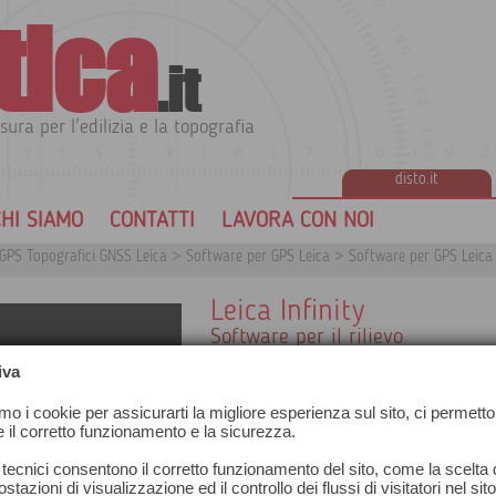
tica
.it
sura per l'edilizia e la topografia
disto.it
HI SIAMO
CONTATTI
LAVORA CON NOI
GPS Topografici GNSS Leica
>
Software per GPS Leica
>
Software per GPS Leica
Leica Infinity
Software per il rilievo
Leica Infinity è il software geospazia
iva
professionista della misurazione. Sia ch
rilievo o di preparare dati per lavori di
amo i cookie per assicurarti la migliore esperienza sul sito, ci permetto
lavoro.
e il corretto funzionamento e la sicurezza.
 tecnici consentono il corretto funzionamento del sito, come la scelta d
stazioni di visualizzazione ed il controllo dei flussi di visitatori nel sit