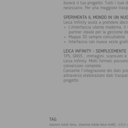
durerà il tuo progetto. Tutti i tuoi 
necessario. Per una maggiore traspa
SPERIMENTA IL MONDO IN UN NU
Leica Infinity aiuta a prendere deci
L’iInterfaccia utente moderna, il 
partner ideale per la gestione de
Mappa 3D sempre consultabile.
Interfaccia con nuova veste graf
LEICA INFINITY - SEMPLICEMENTE
TPS, GNSS , immagini, scansioni e m
Leica Infinity. Molti formati posson
conversioni complete.
Consente l’integrazione dei dati pro
attraverso elaborazioni dati traspar
progetto
TAG:
,
,
aibot 
stazioni totali leica
stazione totale leica ms60