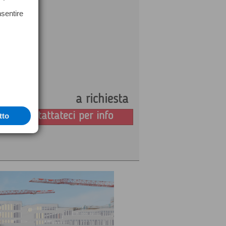
nsentire
a richiesta
Prezzo:
Contattateci per info
tto