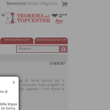
Benvenuto!
Accedi
|
Registrati
termocamere.com
teorematopcenter.com
G1808787
le per ufficio di facile utilizzo per il
X
e si tratti di misurare nuovi progetti di
 layout, Infinity supporta il tuo flusso di
no di
ella lingua
o (in forma