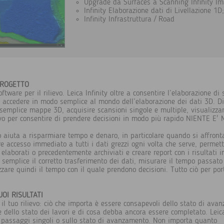
Upgrade da Surfaces a Scanning Infinity I
Infinity Elaborazione dati di Livellazione 1D;
Infinity Infrastruttura / Road
PROGETTO
ware per il rilievo. Leica Infinity oltre a consentire l’elaborazione di
 accedere in modo semplice al mondo dell’elaborazione dei dati 3D. Dis
semplice mappe 3D, acquisire scansioni singole e multiple, visualizza
ilievo per consentire di prendere decisioni in modo più rapido NIENTE 
 aiuta a risparmiare tempo e denaro, in particolare quando si affront
ire accesso immediato a tutti i dati grezzi ogni volta che serve, permette
 elaborati o precedentemente archiviati e creare report con i risultati in
semplice il corretto trasferimento dei dati, misurare il tempo passato
zzare quindi il tempo con il quale prendono decisioni. Tutto ciò per port
OI RISULTATI
l tuo rilievo: ciò che importa è essere consapevoli dello stato di avan
ne dello stato dei lavori e di cosa debba ancora essere completato. Leica 
 passaggi singoli o sullo stato di avanzamento. Non importa quanto