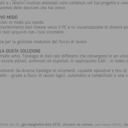
dati e i relativi risultati elaborati sono contenuti nel tuo progetto e so
renza delle decisioni che hai preso.
OVO MODO
sioni in modo più rapido.
trasferimento dati lineare verso il PC e la visualizzazione di diverse pro
i dati acquisiti con i tuoi strumenti.
ica per la gestione modulare del flusso di lavoro
 LA GIUSTA SOLUZIONE
olto altro: Tipologie di dati così differenti che convergono in un uni
o essere editati, archiviati ed esportati in applicazioni CAD - in modo 
venienti da diverse tipologie di strumenti, squadre operative e fasi di l
enti - grazie a flussi di lavoro logici, automatici e semplificati e una v
,
,
,
,
,
drone
gps topografico leica GS16
strumenti da cantiere
sta
BLK 3D
laser scanner blk360