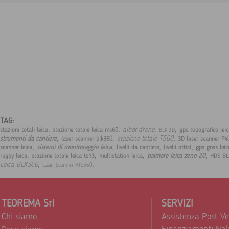
TAG:
,
,
,
,
aibot drone
stazioni totali leica
stazione totale leica ms60
gps topografico lei
BLK 3D
,
,
,
stazione totale TS60
strumenti da cantiere
laser scanner blk360
3D laser scanner P4
,
,
,
,
sistemi di monitoraggio leica
scanner leica
livelli da cantiere
livelli ottici
gps gnss lei
,
,
,
,
palmare leica zeno 20
rugby leica
stazione totale leica ts13
multistation leica
HDS BL
,
.
Leica BLK360
Laser Scanner RTC360
TEOREMA Srl
SERVIZI
Chi siamo
Assistenza Post V