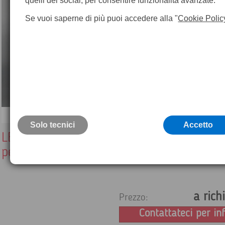
quelli dei social, per consentire funzionalità avanzate.
Se vuoi saperne di più puoi accedere alla "
Cookie Polic
Solo tecnici
Accetto
LEICA GZS4-1 Lettore di altezza strument
per gps d' occasione
a rich
Prezzo:
Contattateci per in