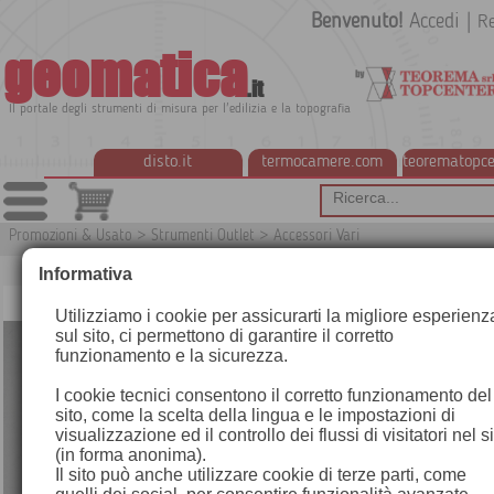
Benvenuto!
Accedi
|
Re
geomatica
.it
Il portale degli strumenti di misura per l'edilizia e la topografia
disto.it
termocamere.com
teorematopce
Promozioni & Usato
>
Strumenti Outlet
>
Accessori Vari
Informativa
Utilizziamo i cookie per assicurarti la migliore esperienz
sul sito, ci permettono di garantire il corretto
funzionamento e la sicurezza.
I cookie tecnici consentono il corretto funzionamento del
sito, come la scelta della lingua e le impostazioni di
visualizzazione ed il controllo dei flussi di visitatori nel s
(in forma anonima).
Il sito può anche utilizzare cookie di terze parti, come