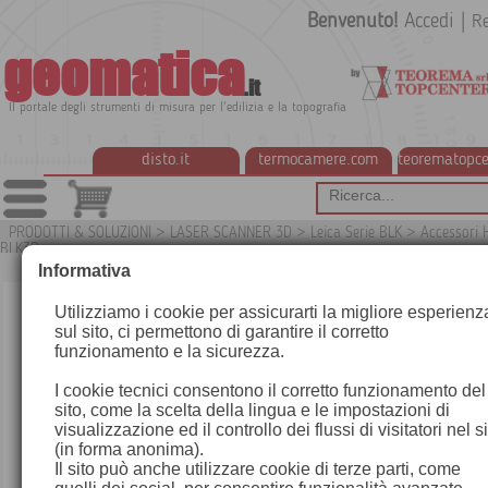
Benvenuto!
Accedi
|
Re
geomatica
.it
Il portale degli strumenti di misura per l'edilizia e la topografia
disto.it
termocamere.com
teorematopce
PRODOTTI & SOLUZIONI
>
LASER SCANNER 3D
>
Leica Serie BLK
>
Accessori 
BLK3D
G
Informativa
Utilizziamo i cookie per assicurarti la migliore esperienz
sul sito, ci permettono di garantire il corretto
funzionamento e la sicurezza.
I cookie tecnici consentono il corretto funzionamento del
sito, come la scelta della lingua e le impostazioni di
visualizzazione ed il controllo dei flussi di visitatori nel s
(in forma anonima).
Il sito può anche utilizzare cookie di terze parti, come