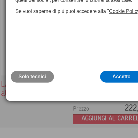
quelli dei social, per consentire funzionalità avanzate.
Se vuoi saperne di più puoi accedere alla "
Cookie Polic
Solo tecnici
Accetto
Lampada LED BLK3D con cavo USB ed
attacchi
222
Prezzo:
AGGIUNGI AL CARRE