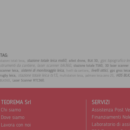
TAG:
,
,
,
,
gps topografico le
stazione totale leica ms60
aibot drone
BLK 3D
stazioni totali leica
,
,
,
strumenti da cantiere
laser scanner blk360
stazione totale TS60
3D laser scanner
,
,
,
,
sistemi di monitoraggio leica
livelli ottici
scanner leica
gps gnss leic
livelli da cantiere
,
,
,
,
stazione totale leica ts13
HDS BLK
rugby leica
multistation leica
palmare leica zeno 20
,
.
Laser Scanner RTC360
BLK360
TEOREMA Srl
SERVIZI
Chi siamo
Assistenza Post V
Finanziamenti Nol
Dove siamo
Laboratorio di ass
Lavora con noi