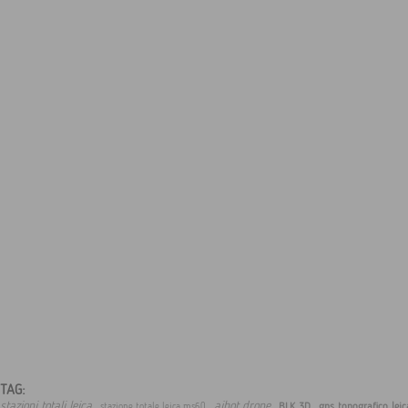
TAG:
,
,
,
,
stazioni totali leica
aibot drone
BLK 3D
gps topografico lei
stazione totale leica ms60