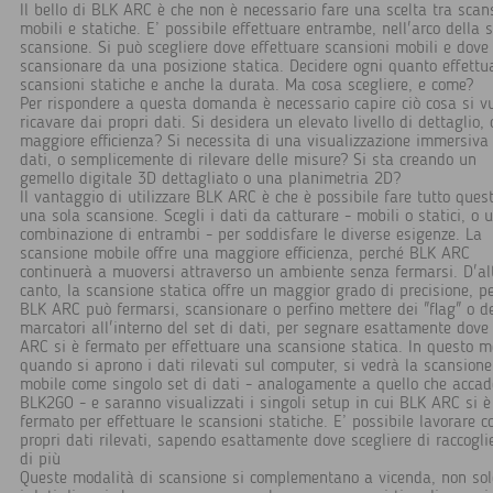
Il bello di BLK ARC è che non è necessario fare una scelta tra scan
mobili e statiche. E’ possibile effettuare entrambe, nell'arco della 
scansione. Si può scegliere dove effettuare scansioni mobili e dove
scansionare da una posizione statica. Decidere ogni quanto effettu
scansioni statiche e anche la durata. Ma cosa scegliere, e come?
Per rispondere a questa domanda è necessario capire ciò cosa si v
ricavare dai propri dati. Si desidera un elevato livello di dettaglio,
maggiore efficienza? Si necessita di una visualizzazione immersiva
dati, o semplicemente di rilevare delle misure? Si sta creando un
gemello digitale 3D dettagliato o una planimetria 2D?
Il vantaggio di utilizzare BLK ARC è che è possibile fare tutto ques
una sola scansione. Scegli i dati da catturare - mobili o statici, o 
combinazione di entrambi - per soddisfare le diverse esigenze. La
scansione mobile offre una maggiore efficienza, perché BLK ARC
continuerà a muoversi attraverso un ambiente senza fermarsi. D'al
canto, la scansione statica offre un maggior grado di precisione, p
BLK ARC può fermarsi, scansionare o perfino mettere dei "flag" o d
marcatori all'interno del set di dati, per segnare esattamente dove
ARC si è fermato per effettuare una scansione statica. In questo m
quando si aprono i dati rilevati sul computer, si vedrà la scansione
mobile come singolo set di dati - analogamente a quello che accad
BLK2GO - e saranno visualizzati i singoli setup in cui BLK ARC si è
fermato per effettuare le scansioni statiche. E’ possibile lavorare c
propri dati rilevati, sapendo esattamente dove scegliere di raccogli
di più
Queste modalità di scansione si complementano a vicenda, non sol