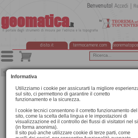
Benvenuto!
Accedi
|
Re
geomatica
.it
Il portale degli strumenti di misura per l'edilizia e la topografia
disto.it
termocamere.com
teorematopce
<< Contenuti & Approfondimenti
Informativa
Utilizziamo i cookie per assicurarti la migliore esperienz
La flessibilità della scansione
sul sito, ci permettono di garantire il corretto
funzionamento e la sicurezza.
laser 3D statica e mobile con
I cookie tecnici consentono il corretto funzionamento del
sito, come la scelta della lingua e le impostazioni di
Leica BLK ARC.
visualizzazione ed il controllo dei flussi di visitatori nel s
(in forma anonima).
Il sito può anche utilizzare cookie di terze parti, come
Leica BLK ARC è un potente modulo di