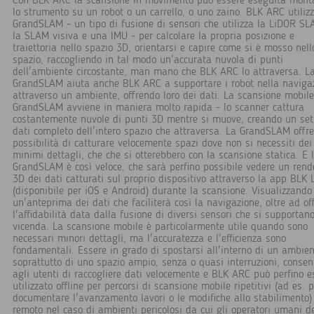
Con BLK ARC la scansione in movimento può essere eseguita mon
lo strumento su un robot o un carrello, o uno zaino. BLK ARC utiliz
GrandSLAM - un tipo di fusione di sensori che utilizza la LiDOR SL
la SLAM visiva e una IMU - per calcolare la propria posizione e
traiettoria nello spazio 3D, orientarsi e capire come si è mosso nell
spazio, raccogliendo in tal modo un'accurata nuvola di punti
dell'ambiente circostante, man mano che BLK ARC lo attraversa. L
GrandSLAM aiuta anche BLK ARC a supportare i robot nella naviga
attraverso un ambiente, offrendo loro dei dati. La scansione mobil
GrandSLAM avviene in maniera molto rapida - lo scanner cattura
costantemente nuvole di punti 3D mentre si muove, creando un set
dati completo dell'intero spazio che attraversa. La GrandSLAM offre
possibilità di catturare velocemente spazi dove non si necessiti dei
minimi dettagli, che che si otterebbero con la scansione statica. E 
GrandSLAM è così veloce, che sarà perfino possibile vedere un rend
3D dei dati catturati sul proprio dispositivo attraverso la app BLK 
(disponibile per iOS e Android) durante la scansione. Visualizzando
un'anteprima dei dati che faciliterà così la navigazione, oltre ad off
l'affidabilità data dalla fusione di diversi sensori che si supportan
vicenda. La scansione mobile è particolarmente utile quando sono
necessari minori dettagli, ma l'accuratezza e l'efficienza sono
fondamentali. Essere in grado di spostarsi all'interno di un ambien
soprattutto di uno spazio ampio, senza o quasi interruzioni, consen
agli utenti di raccogliere dati velocemente e BLK ARC può perfino e
utilizzato offline per percorsi di scansione mobile ripetitivi (ad es. 
documentare l'avanzamento lavori o le modifiche allo stabilimento)
remoto nel caso di ambienti pericolosi da cui gli operatori umani d