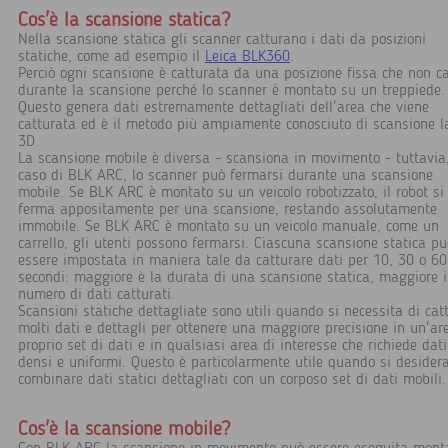
Cos'è la scansione statica?
Nella scansione statica gli scanner catturano i dati da posizioni
statiche, come ad esempio il
Leica BLK360
.
Perciò ogni scansione è catturata da una posizione fissa che non 
durante la scansione perché lo scanner è montato su un treppiede.
Questo genera dati estremamente dettagliati dell'area che viene
catturata ed è il metodo più ampiamente conosciuto di scansione l
3D.
La scansione mobile è diversa - scansiona in movimento - tuttavia,
caso di BLK ARC, lo scanner può fermarsi durante una scansione
mobile. Se BLK ARC è montato su un veicolo robotizzato, il robot si
ferma appositamente per una scansione, restando assolutamente
immobile. Se BLK ARC è montato su un veicolo manuale, come un
carrello, gli utenti possono fermarsi. Ciascuna scansione statica pu
essere impostata in maniera tale da catturare dati per 10, 30 o 60
secondi: maggiore è la durata di una scansione statica, maggiore i
numero di dati catturati.
Scansioni statiche dettagliate sono utili quando si necessita di cat
molti dati e dettagli per ottenere una maggiore precisione in un'ar
proprio set di dati e in qualsiasi area di interesse che richiede dati
densi e uniformi. Questo è particolarmente utile quando si desider
combinare dati statici dettagliati con un corposo set di dati mobili.
Cos'è la scansione mobile?