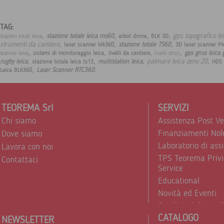
TAG:
,
,
,
,
gps topografico le
stazione totale leica ms60
aibot drone
BLK 3D
stazioni totali leica
,
,
,
strumenti da cantiere
stazione totale TS60
laser scanner blk360
3D laser scanner P
,
,
,
,
gps gnss leica 
sistemi di monitoraggio leica
livelli da cantiere
scanner leica
livelli ottici
,
,
,
,
palmare leica zeno 20
rugby leica
multistation leica
stazione totale leica ts13
HDS 
,
.
Laser Scanner RTC360
Leica BLK360
TEOREMA Srl
SERVIZI
Chi siamo
Assistenza Post V
Finanziamenti Nol
Dove siamo
Laboratorio di ass
Lavora con noi
TPS Teorema Privi
Contattaci
Service
Educational
Novità ed Eventi
Condizioni di vend
CATALOGO
Trattamento dei d
NEWSLETTER