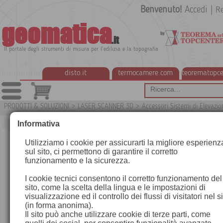
Benvenuto!
Accedi
|
Re
geomatica
.it
Il portale degli strumenti di misura per l'edilizia e la topografia
disto.it
termocamere.com
teorematopce
PRODOTTI & SOLUZIONI
>
LASER SCANNER 3D
>
Accessori Sistemi di Elevazio
Informativa
Utilizziamo i cookie per assicurarti la migliore esperienz
sul sito, ci permettono di garantire il corretto
funzionamento e la sicurezza.
I cookie tecnici consentono il corretto funzionamento del
sito, come la scelta della lingua e le impostazioni di
visualizzazione ed il controllo dei flussi di visitatori nel s
(in forma anonima).
Il sito può anche utilizzare cookie di terze parti, come