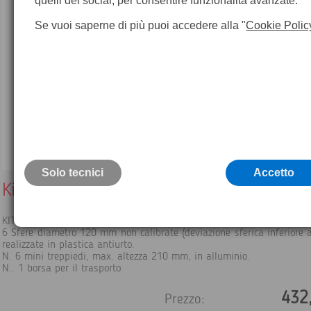
quelli dei social, per consentire funzionalità avanzate.
Se vuoi saperne di più puoi accedere alla "
Cookie Polic
Solo tecnici
Accetto
Kit treppiede sfere
KIT composto da:
6 Sfere diametro 120 mm non calibrate (deviazione sferica inferiore
realizzate in plastica antiurto.
N. 6 mini treppiedi, max. altezza 210 mm, in alluminio.
N.. 1 borsa per il trasporto
432
Prezzo: