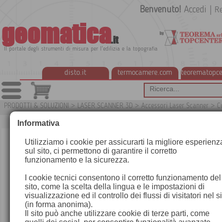
Benvenuto!
Accedi
|
Re
geomatica
.it
Il portale degli strumenti di misura per l'edilizia e la topografia
disto.it
termocamere.com
teorematopce
PRODOTTI & SOLUZIONI
>
LASER SCANNER 3D
>
Accessori Laser Scanner
>
C
G
Informativa
Utilizziamo i cookie per assicurarti la migliore esperienz
sul sito, ci permettono di garantire il corretto
funzionamento e la sicurezza.
I cookie tecnici consentono il corretto funzionamento del
sito, come la scelta della lingua e le impostazioni di
visualizzazione ed il controllo dei flussi di visitatori nel s
(in forma anonima).
Il sito può anche utilizzare cookie di terze parti, come