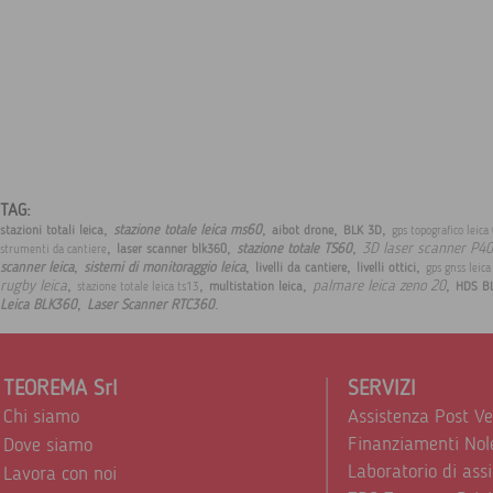
TAG:
,
,
,
,
stazione totale leica ms60
stazioni totali leica
aibot drone
BLK 3D
gps topografico leic
,
,
,
3D laser scanner P40
stazione totale TS60
laser scanner blk360
strumenti da cantiere
,
,
,
,
scanner leica
sistemi di monitoraggio leica
livelli da cantiere
livelli ottici
gps gnss leic
,
,
,
,
rugby leica
palmare leica zeno 20
multistation leica
HDS B
stazione totale leica ts13
,
.
Leica BLK360
Laser Scanner RTC360
TEOREMA Srl
SERVIZI
Chi siamo
Assistenza Post V
Finanziamenti Nol
Dove siamo
Laboratorio di ass
Lavora con noi