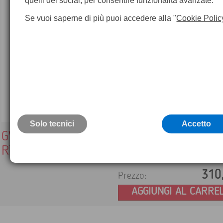
quelli dei social, per consentire funzionalità avanzate.
Se vuoi saperne di più puoi accedere alla "
Cookie Polic
Solo tecnici
Accetto
GVP730 Contenitore Rigido per Laser Sc
RTC360 ed Accessori
310
Prezzo:
AGGIUNGI AL CARRE