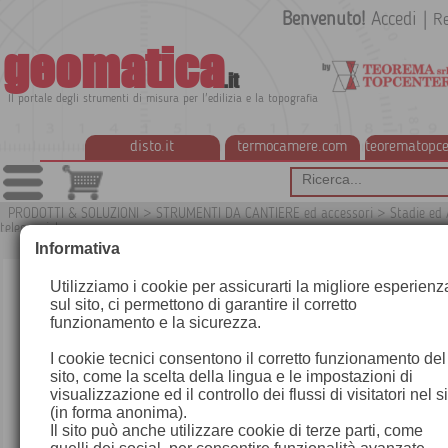
Benvenuto!
Accedi
|
Re
geomatica
.it
Il portale degli strumenti di misura per l'edilizia e la topografia
disto.it
termocamere.com
teorematopce
PRODOTTI & SOLUZIONI
>
STRUMENTI DA CANTIERE ed accessori
>
Stadie ed 
telescopiche
G
Informativa
Utilizziamo i cookie per assicurarti la migliore esperienz
sul sito, ci permettono di garantire il corretto
funzionamento e la sicurezza.
I cookie tecnici consentono il corretto funzionamento del
sito, come la scelta della lingua e le impostazioni di
visualizzazione ed il controllo dei flussi di visitatori nel s
(in forma anonima).
Il sito può anche utilizzare cookie di terze parti, come