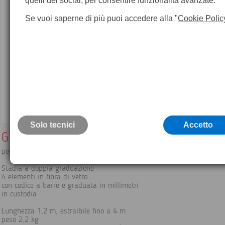
quelli dei social, per consentire funzionalità avanzate.
Se vuoi saperne di più puoi accedere alla "
Cookie Polic
Solo tecnici
Accetto
GTL4M Stadia in fibra di vetro da 4 mt
per Livelli Digitali Serie Na3000, DNA03 DNA10, LS10 LS15
Stadia a doppia graduazione
4 elementi in fibra di vetro
con codice a barre e graduata in millimetri
in custodia
Lunghezza 1,2 m, estraibile fino a 4 m
peso 2,2 kg