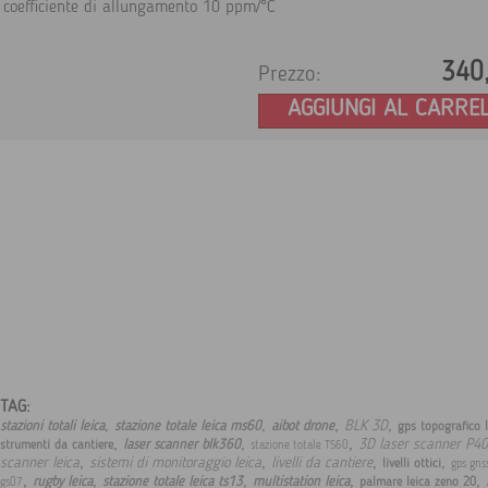
coefficiente di allungamento 10 ppm/°C
340
Prezzo:
AGGIUNGI AL CARRE
TAG:
,
,
,
,
BLK 3D
stazioni totali leica
stazione totale leica ms60
aibot drone
gps topografico 
,
,
,
3D laser scanner P40
laser scanner blk360
strumenti da cantiere
stazione totale TS60
,
,
,
,
scanner leica
sistemi di monitoraggio leica
livelli da cantiere
livelli ottici
gps gnss
,
,
,
,
,
rugby leica
stazione totale leica ts13
multistation leica
palmare leica zeno 20
gs07