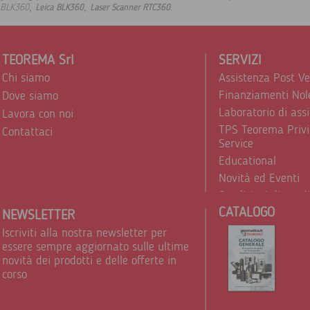
,
,
.
BLK360
Leica BLK360
Laser Scanner RTC360
TEOREMA Srl
SERVIZI
Chi siamo
Assistenza Post V
Finanziamenti Nol
Dove siamo
Laboratorio di ass
Lavora con noi
TPS Teorema Privi
Contattaci
Service
Educational
Novità ed Eventi
Condizioni di vend
CATALOGO
Trattamento dei d
NEWSLETTER
Iscriviti alla nostra newsletter per
essere sempre aggiornato sulle ultime
novità dei prodotti e delle offerte in
corso