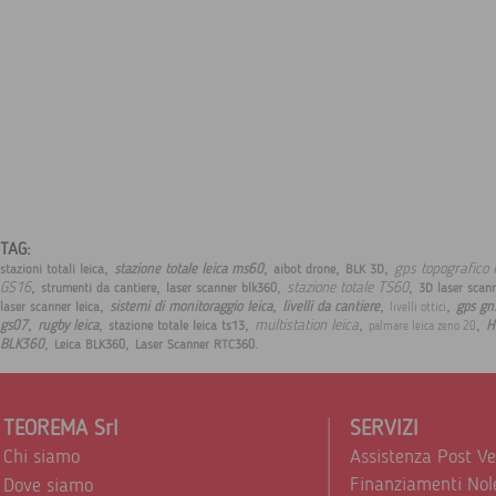
TAG:
,
,
,
,
gps topografico 
stazione totale leica ms60
stazioni totali leica
aibot drone
BLK 3D
,
,
,
,
GS16
stazione totale TS60
strumenti da cantiere
laser scanner blk360
3D laser scan
,
,
,
,
sistemi di monitoraggio leica
livelli da cantiere
gps gns
laser scanner leica
livelli ottici
,
,
,
,
,
multistation leica
gs07
rugby leica
H
stazione totale leica ts13
palmare leica zeno 20
,
,
.
BLK360
Leica BLK360
Laser Scanner RTC360
TEOREMA Srl
SERVIZI
Chi siamo
Assistenza Post V
Finanziamenti Nol
Dove siamo