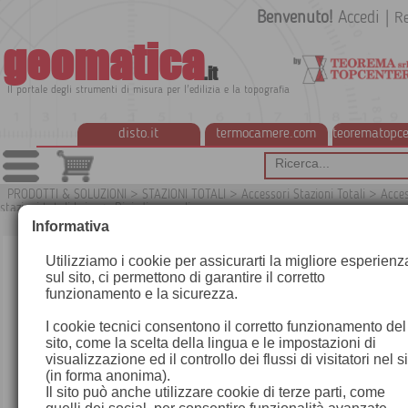
Benvenuto!
Accedi
|
Re
geomatica
.it
Il portale degli strumenti di misura per l'edilizia e la topografia
disto.it
termocamere.com
teorematopce
PRODOTTI & SOLUZIONI
>
STAZIONI TOTALI
>
Accessori Stazioni Totali
>
Acces
stazioni totali Leica
>
Bipiedi per paline
G
Informativa
Utilizziamo i cookie per assicurarti la migliore esperienz
sul sito, ci permettono di garantire il corretto
funzionamento e la sicurezza.
I cookie tecnici consentono il corretto funzionamento del
sito, come la scelta della lingua e le impostazioni di
visualizzazione ed il controllo dei flussi di visitatori nel s
(in forma anonima).
Il sito può anche utilizzare cookie di terze parti, come