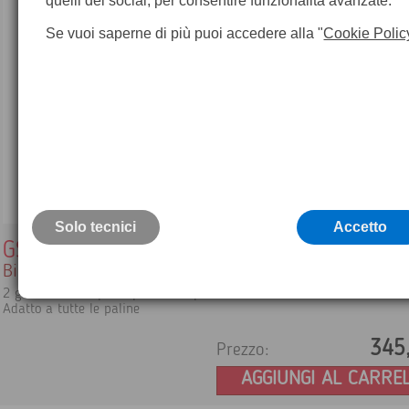
quelli dei social, per consentire funzionalità avanzate.
Se vuoi saperne di più puoi accedere alla "
Cookie Polic
Solo tecnici
Accetto
GSR111
Bipiede per palina portaprisma Leica
2 gambe telescopiche per una rapida installazione.
Adatto a tutte le paline
345
Prezzo:
AGGIUNGI AL CARRE