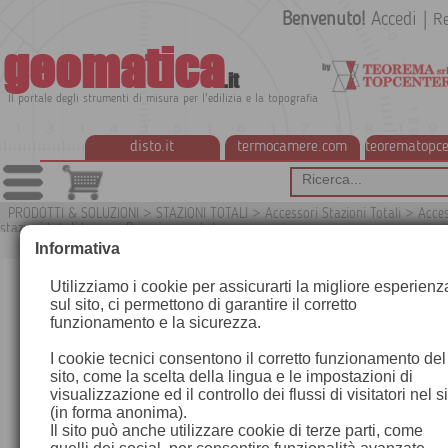
Benvenuto!
Accedi
|
Re
geomatica
.it
Il portale degli strumenti di misura per l'edilizia e la topografia
disto.it
termocamere.com
teorematopce
PRODOTTI & SOLUZIONI
>
STAZIONI TOTALI
>
Accessori Stazioni Totali
>
Acces
stazioni totali Leica
>
Prismi e montature
G
Informativa
Utilizziamo i cookie per assicurarti la migliore esperienz
sul sito, ci permettono di garantire il corretto
funzionamento e la sicurezza.
I cookie tecnici consentono il corretto funzionamento del
sito, come la scelta della lingua e le impostazioni di
visualizzazione ed il controllo dei flussi di visitatori nel s
(in forma anonima).
Il sito può anche utilizzare cookie di terze parti, come