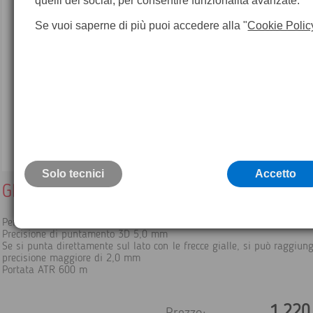
quelli dei social, per consentire funzionalità avanzate.
Se vuoi saperne di più puoi accedere alla "
Cookie Polic
Solo tecnici
Accetto
GRZ4 Prisma a 360°
Per tutte le applicazioni robotiche TPS realizzate con una palina.
Precisione di puntamento 3D 5,0 mm
Se si punta direttamente sul lato con le frecce gialle, si può raggiun
precisione maggiore di 2,0 mm
Portata ATR 600 m
1.220