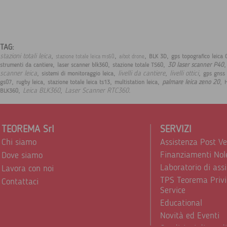
TAG:
,
,
,
,
stazioni totali leica
BLK 3D
gps topografico leica 
stazione totale leica ms60
aibot drone
,
,
,
3D laser scanner P40
strumenti da cantiere
laser scanner blk360
stazione totale TS60
,
,
,
,
scanner leica
livelli da cantiere
livelli ottici
sistemi di monitoraggio leica
gps gnss 
,
,
,
,
,
palmare leica zeno 20
gs07
rugby leica
stazione totale leica ts13
multistation leica
,
,
.
Leica BLK360
Laser Scanner RTC360
BLK360
TEOREMA Srl
SERVIZI
Chi siamo
Assistenza Post V
Finanziamenti Nol
Dove siamo
Laboratorio di ass
Lavora con noi
TPS Teorema Privi
Contattaci
Service
Educational
Novità ed Eventi