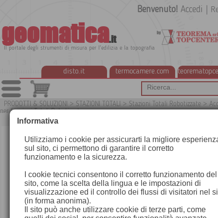
Benvenuto!
Accedi
|
Re
geomatica
.it
Il portale degli strumenti di misura per l'edilizia e la topografia
disto.it
termocamere.com
teorematopce
PRODOTTI & SOLUZIONI
>
STAZIONI TOTALI
>
Stazioni Totali Robotizzate
>
Acc
per Stazioni Totali Robotizzate
G
Informativa
Utilizziamo i cookie per assicurarti la migliore esperienz
sul sito, ci permettono di garantire il corretto
funzionamento e la sicurezza.
I cookie tecnici consentono il corretto funzionamento del
sito, come la scelta della lingua e le impostazioni di
visualizzazione ed il controllo dei flussi di visitatori nel s
(in forma anonima).
Il sito può anche utilizzare cookie di terze parti, come