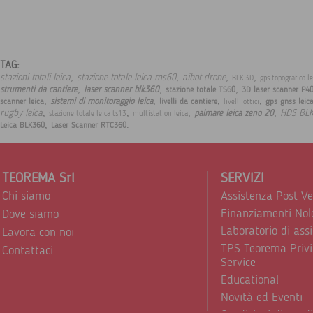
TAG:
,
,
,
,
stazioni totali leica
stazione totale leica ms60
aibot drone
BLK 3D
gps topografico l
,
,
,
strumenti da cantiere
laser scanner blk360
stazione totale TS60
3D laser scanner P4
,
,
,
,
sistemi di monitoraggio leica
scanner leica
livelli da cantiere
gps gnss leic
livelli ottici
,
,
,
,
rugby leica
HDS BL
palmare leica zeno 20
stazione totale leica ts13
multistation leica
,
.
Leica BLK360
Laser Scanner RTC360
TEOREMA Srl
SERVIZI
Chi siamo
Assistenza Post V
Finanziamenti Nol
Dove siamo
Laboratorio di ass
Lavora con noi
TPS Teorema Privi
Contattaci
Service
Educational
Novità ed Eventi