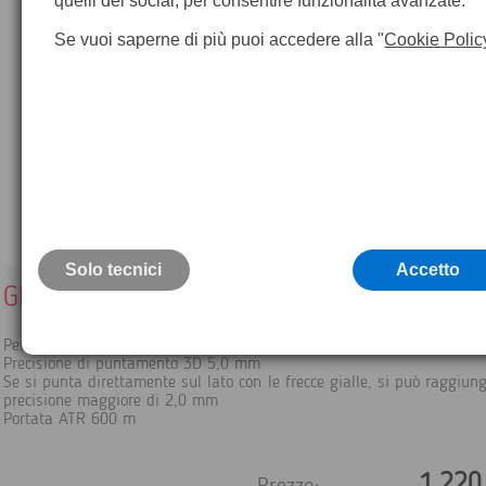
quelli dei social, per consentire funzionalità avanzate.
Se vuoi saperne di più puoi accedere alla "
Cookie Polic
Solo tecnici
Accetto
GRZ4 Prisma a 360°
Per tutte le applicazioni robotiche TPS realizzate con una palina.
Precisione di puntamento 3D 5,0 mm
Se si punta direttamente sul lato con le frecce gialle, si può raggiun
precisione maggiore di 2,0 mm
Portata ATR 600 m
1.220