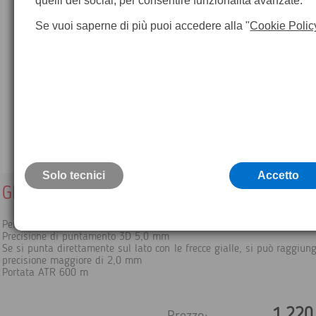
quelli dei social, per consentire funzionalità avanzate.
Se vuoi saperne di più puoi accedere alla "
Cookie Polic
Solo tecnici
Accetto
GRZ4 Prisma a 360°
Per tutte le applicazioni robotiche TPS realizzate con una palina.
Precisione di puntamento 3D 5,0 mm
Se si punta direttamente sul lato con le frecce gialle, si può raggiun
precisione maggiore di 2,0 mm
Portata ATR 600 m
1.220