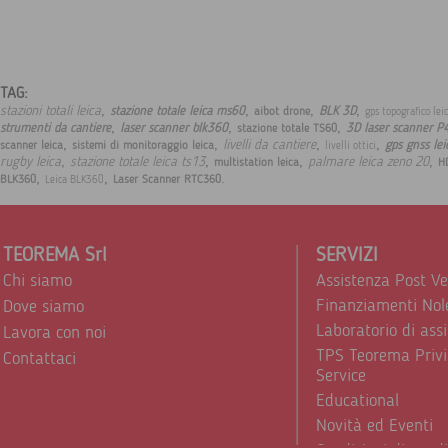
TAG:
,
,
,
,
stazioni totali leica
stazione totale leica ms60
BLK 3D
aibot drone
gps topografico le
,
,
,
strumenti da cantiere
laser scanner blk360
3D laser scanner P
stazione totale TS60
,
,
,
,
livelli da cantiere
gps gnss le
scanner leica
sistemi di monitoraggio leica
livelli ottici
,
,
,
,
rugby leica
stazione totale leica ts13
palmare leica zeno 20
multistation leica
H
,
,
.
BLK360
Laser Scanner RTC360
Leica BLK360
TEOREMA Srl
SERVIZI
Chi siamo
Assistenza Post V
Finanziamenti Nol
Dove siamo
Laboratorio di ass
Lavora con noi
TPS Teorema Privi
Contattaci
Service
Educational
Novità ed Eventi