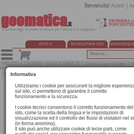
Benvenuto!
Accedi
|
Re
geomatica
.it
Il portale degli strumenti di misura per l'edilizia e la topografia
disto.it
termocamere.com
teorematopce
PRODOTTI & SOLUZIONI
>
LASER SCANNER 3D
>
Accessori Laser Scanner
>
P
Portaprisma
G
Informativa
Utilizziamo i cookie per assicurarti la migliore esperienz
sul sito, ci permettono di garantire il corretto
funzionamento e la sicurezza.
I cookie tecnici consentono il corretto funzionamento del
sito, come la scelta della lingua e le impostazioni di
visualizzazione ed il controllo dei flussi di visitatori nel s
(in forma anonima).
Il sito può anche utilizzare cookie di terze parti, come