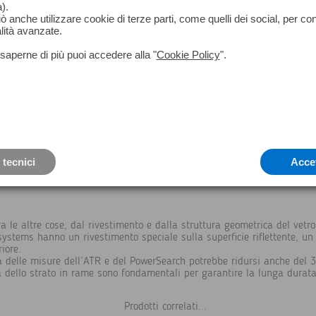
).
può anche utilizzare cookie di terze parti, come quelli dei social, per co
lità avanzate.
saperne di più puoi accedere alla "
Cookie Policy
".
 tecnici
Acce
 le altre cose, dal rivestimento e dalla struttura geometrica del vetro
systems hanno un rivestimento speciale sulla superficie riflettente, un 
iore.
a delle misure dell’ATR e del PowerSearch potrebbe ridursi anche del 
nza dello strato in rame sono fondamentali per garantire la lunga durat
Prodotti correlati...