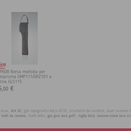
P608 Borsa morbida per
niprisma GMP111/GRZ101 e
lina GLS115
5,
€
00
,
,
,
,
gps topografico leica GS16
strumenti da cantiere
laser scanner 
BLK 3D
t drone
,
,
,
,
,
livelli ottici
rugby leica
livelli da cantiere
gps gnss leica gs07
stazione totale leica ts