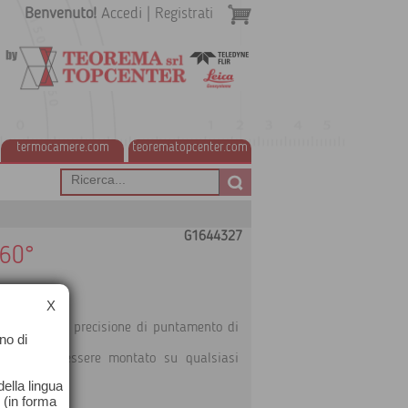
Benvenuto!
Accedi
|
Registrati
termocamere.com
teorematopcenter.com
G1644327
360°
X
evi.
ce un’elevata precisione di puntamento di
no di
42006) può essere montato su qualsiasi
ella lingua
o (in forma