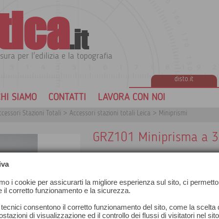
tica
.it
sura per l'edilizia e la topografia
disto.it
HI SIAMO
CONTATTI
LAVORA CON NOI
cessori Stazioni Totali
>
Accessori stazioni totali Leica
>
Miniprismi
GRZ101 Miniprisma a 
iva
Adatto alle misure ATR nelle distanze br
Grazie alle dimensioni ridotte garantis
amo i cookie per assicurarti la migliore esperienza sul sito, ci permetto
1,5 mm.
e il corretto funzionamento e la sicurezza.
Con l’adattatore GAD103 (articolo: 7
palina con attacco a piolo.
 tecnici consentono il corretto funzionamento del sito, come la scelta d
Portata ATR 350 m
stazioni di visualizzazione ed il controllo dei flussi di visitatori nel sit