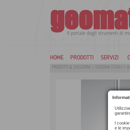
geoma
Il portale degli strumenti di mi
HOME
PRODOTTI
SERVIZI
C
PRODOTTI & SOLUZIONI
>
STAZIONI TOTALI
>
Ac
Informat
Utilizzi
garantir
I cookie
e le impo