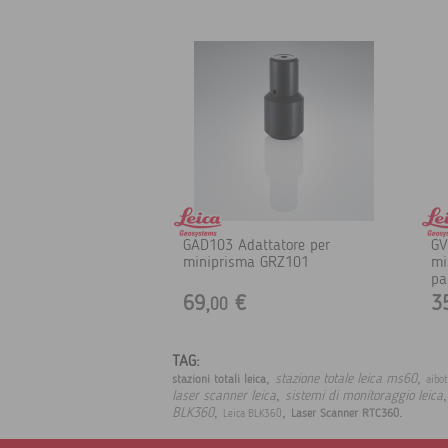
GAD103 Adattatore per
GV
miniprisma GRZ101
mi
pa
69,
€
3
00
TAG:
,
,
stazione totale leica ms60
stazioni totali leica
aibo
,
laser scanner leica
sistemi di monitoraggio leica
,
,
.
BLK360
Laser Scanner RTC360
Leica BLK360