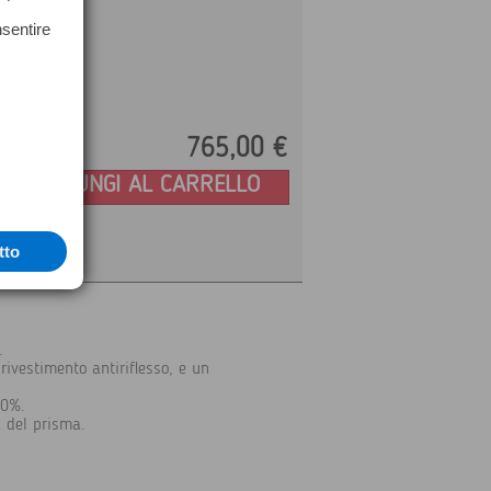
nsentire
765,
00
€
Prezzo:
AGGIUNGI AL CARRELLO
tto
.
rivestimento antiriflesso, e un
30%.
a del prisma.