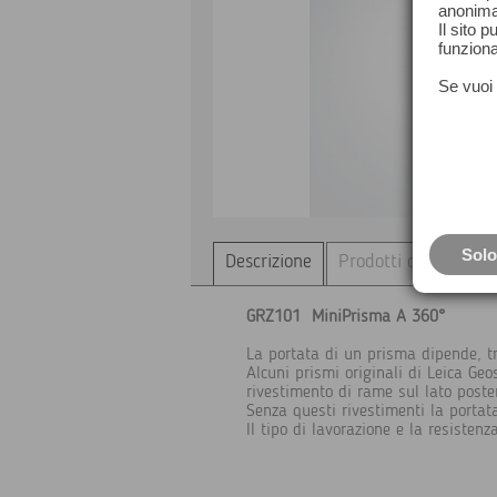
anonima
Il sito 
funziona
Se vuoi 
Solo
Descrizione
Prodotti correlati...
GRZ101 MiniPrisma A 360°
La portata di un prisma dipende, tra
Alcuni prismi originali di Leica Geo
rivestimento di rame sul lato poster
Senza questi rivestimenti la portat
Il tipo di lavorazione e la resiste