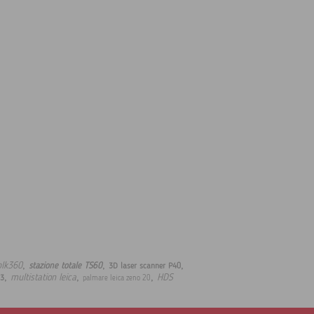
,
,
,
blk360
stazione totale TS60
3D laser scanner P40
,
,
,
multistation leica
HDS
13
palmare leica zeno 20