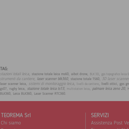
TAG:
,
,
,
,
stazioni totali leica
stazione totale leica ms60
aibot drone
BLK 3D
gps topografico leica
,
,
,
strumenti da cantiere
3D laser scanne
laser scanner blk360
stazione totale TS60
,
,
,
,
sistemi di monitoraggio leica
laser scanner leica
livelli ottici
gps gn
livelli da cantiere
,
,
,
,
,
stazione totale leica ts13
palmare leica zeno 20
gs07
rugby leica
multistation leica
,
,
.
BLK360
Leica BLK360
Laser Scanner RTC360
TEOREMA Srl
SERVIZI
Chi siamo
Assistenza Post V