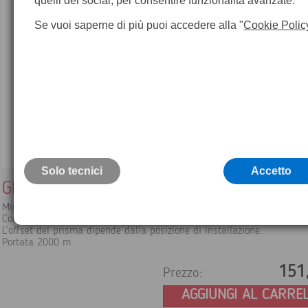
quelli dei social, per consentire funzionalità avanzate.
Se vuoi saperne di più puoi accedere alla "
Cookie Polic
Solo tecnici
Accetto
GMP104 Miniprisma
Miniprisma in montatura di metallo.
Con barra a L per le installazioni fisse.
L’offset del prisma dipende dalla posizione di installazione.
Portata 2000 m
151
Prezzo:
AGGIUNGI AL CARRE