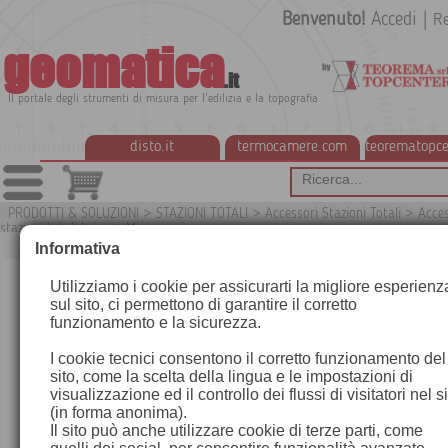
Benvenuto!
Accedi
|
Re
geomatica
.it
Il portale degli strumenti di misura per l'edilizia e la topografia
disto.it
termocamere.com
teorematopce
PRODOTTI & SOLUZIONI
>
STAZIONI TOTALI
>
Accessori Stazioni Totali
>
Acces
stazioni totali Leica
>
Miniprismi
G
Informativa
Utilizziamo i cookie per assicurarti la migliore esperienz
sul sito, ci permettono di garantire il corretto
funzionamento e la sicurezza.
I cookie tecnici consentono il corretto funzionamento del
sito, come la scelta della lingua e le impostazioni di
visualizzazione ed il controllo dei flussi di visitatori nel s
(in forma anonima).
Il sito può anche utilizzare cookie di terze parti, come