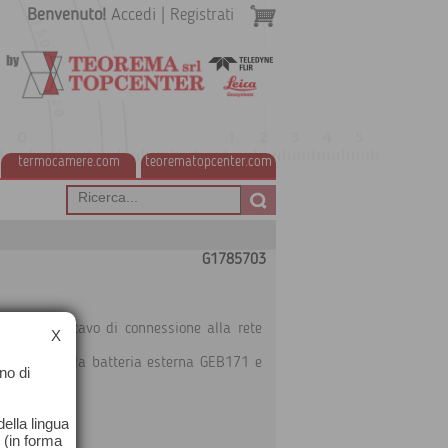
Benvenuto!
Accedi
|
Registrati
termocamere.com
teorematopcenter.com
G1785703
rispondente cavo di connessione alla rete
X
r ricaricare la batteria esterna GEB171 e
no di
 per volta.
terie:
ella lingua
o (in forma