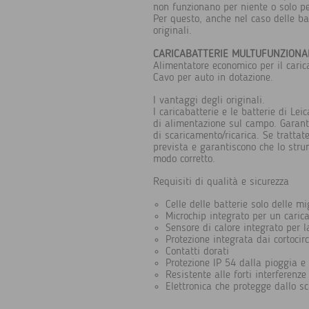
non funzionano per niente o solo p
Per questo, anche nel caso delle bat
originali.
CARICABATTERIE MULTUFUNZIONA
Alimentatore economico per il caric
Cavo per auto in dotazione.
I vantaggi degli originali.
I caricabatterie e le batterie di Le
di alimentazione sul campo. Garantis
di scaricamento/ricarica. Se tratt
prevista e garantiscono che lo str
modo corretto.
Requisiti di qualità e sicurezza
Celle delle batterie solo delle m
Microchip integrato per un caric
Sensore di calore integrato per 
Protezione integrata dai cortocirc
Contatti dorati
Protezione IP 54 dalla pioggia e
Resistente alle forti interferenze
Elettronica che protegge dallo sc