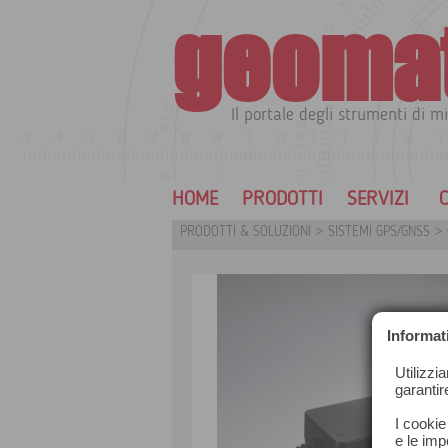
geoma
Il portale degli strumenti di mi
HOME
PRODOTTI
SERVIZI
C
PRODOTTI & SOLUZIONI
>
SISTEMI GPS/GNSS
>
Informat
Utilizzi
garantir
I cookie
e le impo