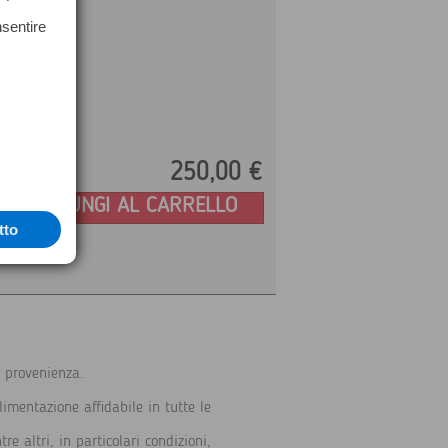
nsentire
250,
00
€
Prezzo:
AGGIUNGI AL CARRELLO
tto
a provenienza.
imentazione affidabile in tutte le
e altri, in particolari condizioni,