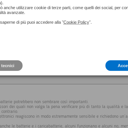
).
Batterie con connettore a 5 pin
può anche utilizzare cookie di terze parti, come quelli dei social, per co
lità avanzate.
● GEB68
● GEB70
saperne di più puoi accedere alla "
Cookie Policy
".
● GEB77 Tempo di ricarica 2 - 8 ore
● GEB79
● GEB87
● GEB187
 tecnici
Acce
 batterie potrebbero non sembrare così importanti.
sori dei quali non valga la pena verificare più di tanto la qualità e l
 contrario.
lettronici reagiscono in modo estremamente sensibile e richiedono un’al
nche le batterie e i caricabatterie, alcuni funzionano e alcuni no, mentr