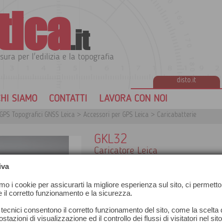
tica
.it
sura per l'edilizia e la topografia
disto.it
HI SIAMO
CONTATTI
LAVORA CON NOI
GPS Topografici GNSS Leica
>
Accessori per GPS Leica
>
Caricabatterie
GKL32
Caricatore Leica
Il caricatore GKL32 è corredato del cor
iva
elettrica
Il GKL32 è progettato principalmente pe
amo i cookie per assicurarti la migliore esperienza sul sito, ci permetto
tutte le batterie con la presa a 5-pin.
e il corretto funzionamento e la sicurezza.
Consente la ricarica di una sola batteria
Possono essere ricaricate le seguenti bat
 tecnici consentono il corretto funzionamento del sito, come la scelta d
● GEB171 tempo di ricarica 7 - 9 ore
stazioni di visualizzazione ed il controllo dei flussi di visitatori nel sit