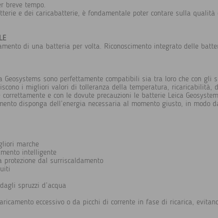
er breve tempo.
terie e dei caricabatterie, è fondamentale poter contare sulla qualità e
LE
amento di una batteria per volta. Riconoscimento integrato delle batte
ica Geosystems sono perfettamente compatibili sia tra loro che con gli 
cono i migliori valori di tolleranza della temperatura, ricaricabilità, d
ate correttamente e con le dovute precauzioni le batterie Leica Geosys
umento disponga dell’energia necessaria al momento giusto, in modo da
igliori marche
amento intelligente
la protezione dal surriscaldamento
uiti
 dagli spruzzi d’acqua
aricamento eccessivo o da picchi di corrente in fase di ricarica, evitan