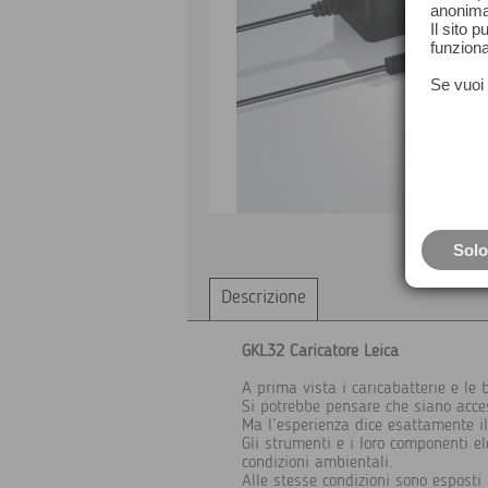
anonima
Il sito 
funziona
Se vuoi 
Solo
Descrizione
GKL32 Caricatore Leica
A prima vista i caricabatterie e le
Si potrebbe pensare che siano acces
Ma l’esperienza dice esattamente il
Gli strumenti e i loro componenti e
condizioni ambientali.
Alle stesse condizioni sono esposti a