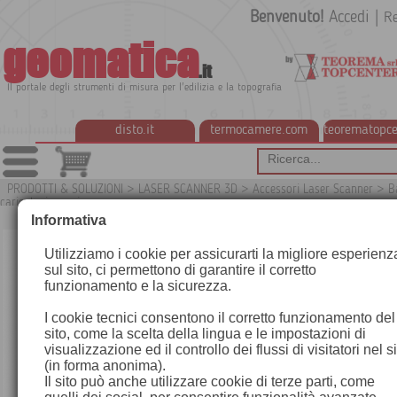
Benvenuto!
Accedi
|
Re
geomatica
.it
Il portale degli strumenti di misura per l'edilizia e la topografia
disto.it
termocamere.com
teorematopce
PRODOTTI & SOLUZIONI
>
LASER SCANNER 3D
>
Accessori Laser Scanner
>
B
caricatori e cavi
G
Informativa
Utilizziamo i cookie per assicurarti la migliore esperienz
sul sito, ci permettono di garantire il corretto
funzionamento e la sicurezza.
I cookie tecnici consentono il corretto funzionamento del
sito, come la scelta della lingua e le impostazioni di
visualizzazione ed il controllo dei flussi di visitatori nel s
(in forma anonima).
Il sito può anche utilizzare cookie di terze parti, come