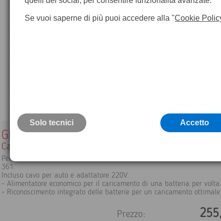
quelli dei social, per consentire funzionalità avanzate.
Se vuoi saperne di più puoi accedere alla "
Cookie Polic
Solo tecnici
Accetto
GKL311
Caricatore Leica Basic
Per batterie GEB211/GEB212/GEB221/GEB222/GEB241/GEB242/GEB33
361.
Incluso cavo per auto e adattatore 220V.
- Alimentatore economico per il caricamento di una batteria per volta
- Riconoscimento integrato delle batterie per un caricamento ottimale
255
Prezzo: