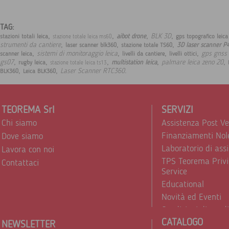
TAG:
,
,
,
,
BLK 3D
aibot drone
stazioni totali leica
gps topografico leic
stazione totale leica ms60
,
,
,
strumenti da cantiere
3D laser scanner P
laser scanner blk360
stazione totale TS60
,
,
,
,
sistemi di monitoraggio leica
gps gnss 
scanner leica
livelli da cantiere
livelli ottici
,
,
,
,
,
gs07
palmare leica zeno 20
multistation leica
rugby leica
stazione totale leica ts13
,
,
.
Laser Scanner RTC360
BLK360
Leica BLK360
TEOREMA Srl
SERVIZI
Chi siamo
Assistenza Post V
Finanziamenti Nol
Dove siamo
Laboratorio di ass
Lavora con noi
TPS Teorema Privi
Contattaci
Service
Educational
Novità ed Eventi
Condizioni di vend
CATALOGO
Trattamento dei d
NEWSLETTER