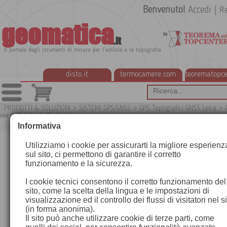
Benvenuto!
Accedi
|
Re
geomatica
.it
Il portale degli strumenti di misura per l'edilizia e la topografia
disto.it
termocamere.com
teorematopce
PRODOTTI & SOLUZIONI
>
SISTEMI GPS/GNSS
>
GPS Topografici GNSS Leica
>
per GPS Leica
>
Radio Modem
G
Informativa
Utilizziamo i cookie per assicurarti la migliore esperienz
sul sito, ci permettono di garantire il corretto
funzionamento e la sicurezza.
I cookie tecnici consentono il corretto funzionamento del
sito, come la scelta della lingua e le impostazioni di
visualizzazione ed il controllo dei flussi di visitatori nel s
(in forma anonima).
Il sito può anche utilizzare cookie di terze parti, come