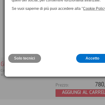
quelli dei social, per consentire funzionalità avanzate.
Se vuoi saperne di più puoi accedere alla "
Cookie Polic
Solo tecnici
Accetto
GFU29 Modem GSM/GPRS/EDGE/UMTS
Cinterion 3.5 G quadribanda (850/900/1800/1900/2100Mhz)
si fissa sul ricevitore o sul GHT56
780
Prezzo:
AGGIUNGI AL CARRE