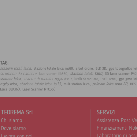
TAG:
,
,
,
,
stazioni totali leica
stazione totale leica ms60
aibot drone
BLK 3D
gps topografico le
,
,
,
strumenti da cantiere
stazione totale TS60
3D laser scanner P40
laser scanner blk360
,
,
,
,
sistemi di monitoraggio leica
scanner leica
gps gnss le
livelli da cantiere
livelli ottici
,
,
,
,
stazione totale leica ts13
rugby leica
palmare leica zeno 20
multistation leica
HDS
,
.
Leica BLK360
Laser Scanner RTC360
TEOREMA Srl
SERVIZI
Chi siamo
Assistenza Post V
Finanziamenti Nol
Dove siamo
Laboratorio di ass
Lavora con noi