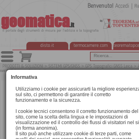
Benvenuto!
Accedi
|
Re
geomatica
.it
Il portale degli strumenti di misura per l'edilizia e la topografia
disto.it
termocamere.com
teorematopce
PRODOTTI & SOLUZIONI
>
SISTEMI GPS/GNSS
>
GPS Topografici GNSS Leica
>
per GPS Leica
>
Caricabatterie
G
Informativa
Utilizziamo i cookie per assicurarti la migliore esperienz
sul sito, ci permettono di garantire il corretto
funzionamento e la sicurezza.
I cookie tecnici consentono il corretto funzionamento del
sito, come la scelta della lingua e le impostazioni di
visualizzazione ed il controllo dei flussi di visitatori nel s
(in forma anonima).
Il sito può anche utilizzare cookie di terze parti, come