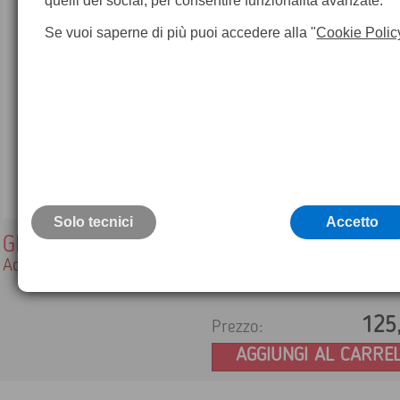
quelli dei social, per consentire funzionalità avanzate.
Se vuoi saperne di più puoi accedere alla "
Cookie Polic
Solo tecnici
Accetto
GEV280 -1
Adattatore AC/DC EU per CS35
125
Prezzo:
AGGIUNGI AL CARRE