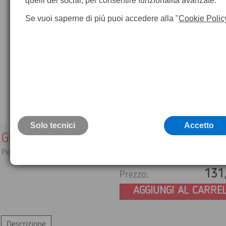
quelli dei social, per consentire funzionalità avanzate.
Se vuoi saperne di più puoi accedere alla "
Cookie Polic
Solo tecnici
Accetto
GEV246 Supporto per antenna radio/gsm
Per l'ancoraggio dell'antenna a parete
131
Prezzo:
AGGIUNGI AL CARRE
Descrizione