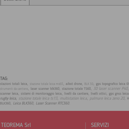
TAG:
,
,
,
,
stazioni totali leica
aibot drone
gps topografico leica G
stazione totale leica ms60
BLK 3D
,
,
,
3D laser scanner P40
laser scanner blk360
stazione totale TS60
strumenti da cantiere
,
,
,
,
scanner leica
sistemi di monitoraggio leica
livelli da cantiere
livelli ottici
gps gnss leic
,
,
,
,
stazione totale leica ts13
multistation leica
palmare leica zeno 20
rugby leica
H
,
,
.
Leica BLK360
Laser Scanner RTC360
BLK360
TEOREMA Srl
SERVIZI