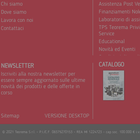
Chi siamo
Assistenza Post V
Finanziamenti Nol
Dove siamo
Laboratorio di ass
Lavora con noi
TPS Teorema Privi
Contattaci
Service
Educational
Novità ed Eventi
Condizioni di vend
CATALOGO
Trattamento dei d
NEWSLETTER
Iscriviti alla nostra newsletter per
essere sempre aggiornato sulle ultime
novità dei prodotti e delle offerte in
corso
Sitemap
VERSIONE DESKTOP
Powere
© 2021 Teorema S.r.l. - P.I./C.F. 08379270153 - REA MI 1224723 - cap.soc. 100.000 € i.v.