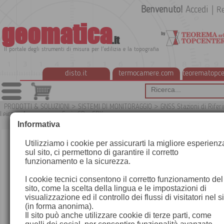
Benvenuto!
Accedi
|
Re
geomatica
.it
Il portale degli strumenti di misura per l'edilizia e la topografia
disto.it
termocamere.com
teorematopce
PRODOTTI & SOLUZIONI
>
SISTEMI DI MONITORAGGIO
>
GNSS Stazioni di Rifer
Leica
>
Accessori per Serie GR e GRX
G
Informativa
Utilizziamo i cookie per assicurarti la migliore esperienz
sul sito, ci permettono di garantire il corretto
funzionamento e la sicurezza.
I cookie tecnici consentono il corretto funzionamento del
sito, come la scelta della lingua e le impostazioni di
visualizzazione ed il controllo dei flussi di visitatori nel s
(in forma anonima).
Il sito può anche utilizzare cookie di terze parti, come