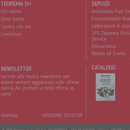
TEOREMA Srl
SERVIZI
Chi siamo
Assistenza Post V
Finanziamenti Nol
Dove siamo
Laboratorio di ass
Lavora con noi
TPS Teorema Privi
Contattaci
Service
Educational
Novità ed Eventi
Condizioni di vend
CATALOGO
Trattamento dei d
NEWSLETTER
Iscriviti alla nostra newsletter per
essere sempre aggiornato sulle ultime
novità dei prodotti e delle offerte in
corso
Sitemap
VERSIONE DESKTOP
Powere