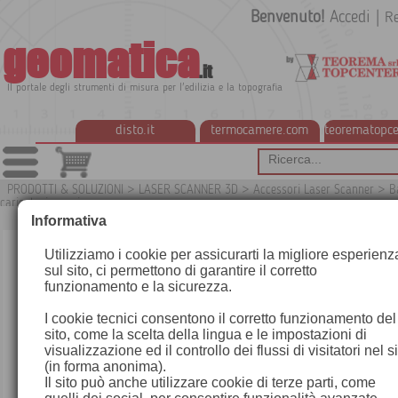
Benvenuto!
Accedi
|
Re
geomatica
.it
Il portale degli strumenti di misura per l'edilizia e la topografia
disto.it
termocamere.com
teorematopce
PRODOTTI & SOLUZIONI
>
LASER SCANNER 3D
>
Accessori Laser Scanner
>
B
caricatori e cavi
G
Informativa
Utilizziamo i cookie per assicurarti la migliore esperienz
sul sito, ci permettono di garantire il corretto
funzionamento e la sicurezza.
I cookie tecnici consentono il corretto funzionamento del
sito, come la scelta della lingua e le impostazioni di
visualizzazione ed il controllo dei flussi di visitatori nel s
(in forma anonima).
Il sito può anche utilizzare cookie di terze parti, come