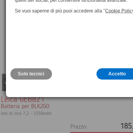
quelli dei social, per consentire funzionalità avanzate.
Se vuoi saperne di più puoi accedere alla "
Cookie Polic
Solo tecnici
Accetto
Leica GEB821
Batteria per BLK2GO
Ioni di litio 7,2 - 3350mAh
185
Prezzo: