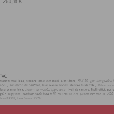
260,
€
00
TAG:
,
,
,
,
BLK 3D
gps topografico l
stazioni totali leica
stazione totale leica ms60
aibot drone
,
,
,
,
GS16
strumenti da cantiere
laser scanner blk360
stazione totale TS60
3D laser scan
,
,
,
,
sistemi di monitoraggio leica
laser scanner leica
livelli da cantiere
livelli ottici
gps g
,
,
,
,
,
stazione totale leica ts13
HDS 
gs07
rugby leica
multistation leica
palmare leica zeno 20
,
.
Leica BLK360
Laser Scanner RTC360