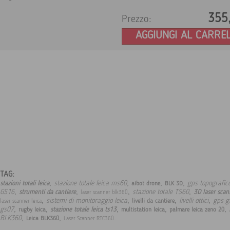
355
Prezzo:
AGGIUNGI AL CARRE
TAG:
,
,
,
,
stazione totale leica ms60
gps topografico
stazioni totali leica
aibot drone
BLK 3D
,
,
,
,
GS16
stazione totale TS60
strumenti da cantiere
3D laser sca
laser scanner blk360
,
,
,
,
sistemi di monitoraggio leica
livelli ottici
gps g
livelli da cantiere
laser scanner leica
,
,
,
,
,
gs07
stazione totale leica ts13
rugby leica
multistation leica
palmare leica zeno 20
,
,
.
BLK360
Leica BLK360
Laser Scanner RTC360