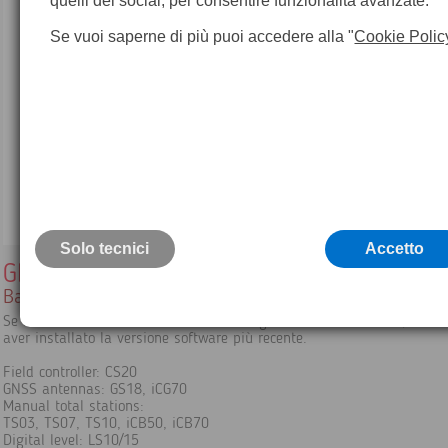
quelli dei social, per consentire funzionalità avanzate.
Se vuoi saperne di più puoi accedere alla "
Cookie Polic
Solo tecnici
Accetto
GEB364
Batteria interna agli ioni di litio 10.8V/6900mAh
Se la batteria è destinata ad uno dei seguenti strumenti Leica, assicu
aver installato la versione software più recente.
Field controller: CS20
GNSS antennas: GS18, iCG70
Manual total stations:
TS03, TS07, TS10, iCB50, iCB70
Digital level: LS10/15