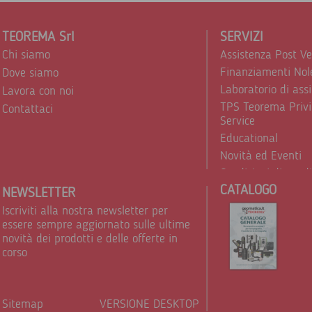
TEOREMA Srl
SERVIZI
Chi siamo
Assistenza Post V
Finanziamenti Nol
Dove siamo
Laboratorio di ass
Lavora con noi
TPS Teorema Privi
Contattaci
Service
Educational
Novità ed Eventi
Condizioni di vend
CATALOGO
Trattamento dei d
NEWSLETTER
Iscriviti alla nostra newsletter per
essere sempre aggiornato sulle ultime
novità dei prodotti e delle offerte in
corso
Sitemap
VERSIONE DESKTOP