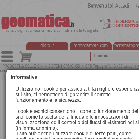
Benvenuto!
Accedi
|
Re
geomatica
.it
Il portale degli strumenti di misura per l'edilizia e la topografia
disto.it
termocamere.com
teorematopce
PRODOTTI & SOLUZIONI
>
SISTEMI GPS/GNSS
>
GPS Topografici GNSS Leica
>
per GPS Leica
>
Batterie e Cavi di Alimentazione
G
Informativa
Utilizziamo i cookie per assicurarti la migliore esperienz
sul sito, ci permettono di garantire il corretto
funzionamento e la sicurezza.
I cookie tecnici consentono il corretto funzionamento del
sito, come la scelta della lingua e le impostazioni di
visualizzazione ed il controllo dei flussi di visitatori nel s
(in forma anonima).
Il sito può anche utilizzare cookie di terze parti, come