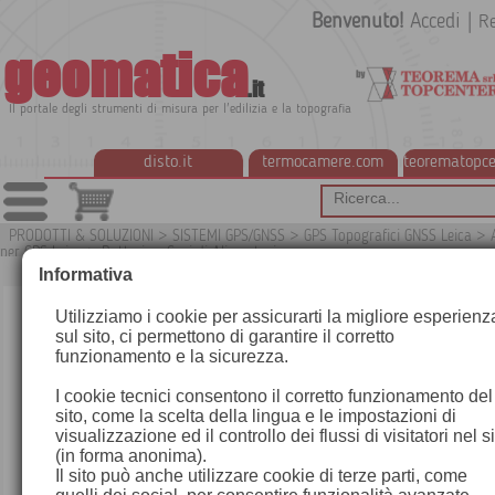
Benvenuto!
Accedi
|
Re
geomatica
.it
Il portale degli strumenti di misura per l'edilizia e la topografia
disto.it
termocamere.com
teorematopce
PRODOTTI & SOLUZIONI
>
SISTEMI GPS/GNSS
>
GPS Topografici GNSS Leica
>
per GPS Leica
>
Batterie e Cavi di Alimentazione
G
Informativa
Utilizziamo i cookie per assicurarti la migliore esperienz
sul sito, ci permettono di garantire il corretto
funzionamento e la sicurezza.
I cookie tecnici consentono il corretto funzionamento del
sito, come la scelta della lingua e le impostazioni di
visualizzazione ed il controllo dei flussi di visitatori nel s
(in forma anonima).
Il sito può anche utilizzare cookie di terze parti, come