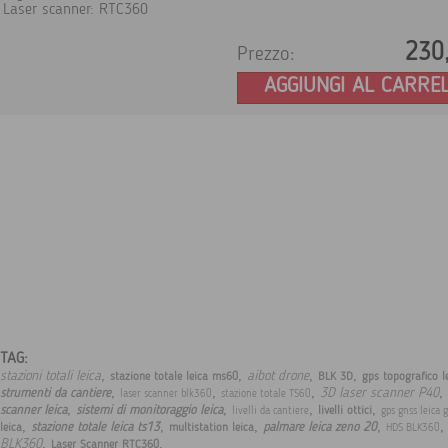
Laser scanner: RTC360
230
Prezzo:
AGGIUNGI AL CARRE
TAG:
,
,
,
,
stazioni totali leica
aibot drone
stazione totale leica ms60
BLK 3D
gps topografico l
,
,
,
,
3D laser scanner P40
strumenti da cantiere
laser scanner blk360
stazione totale TS60
,
,
,
,
scanner leica
sistemi di monitoraggio leica
livelli ottici
livelli da cantiere
gps gnss leica 
,
,
,
,
stazione totale leica ts13
palmare leica zeno 20
leica
multistation leica
HDS BLK360
,
.
BLK360
Laser Scanner RTC360