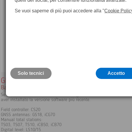
quelli dei social, per consentire funzionalità avanzate.
Se vuoi saperne di più puoi accedere alla "
Cookie Polic
Solo tecnici
Accetto
GEB334
Batteria interna agli ioni di litio 10.8V/3450mAh
Se la batteria è destinata ad uno dei seguenti strumenti Leica, assicu
aver installato la versione software più recente.
Field controller: CS20
GNSS antennas: GS18, iCG70
Manual total stations:
TS03, TS07, TS10, iCB50, iCB70
Digital level: LS10/15