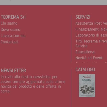
TEOREMA Srl
SERVIZI
Chi siamo
Assistenza Post V
Finanziamenti Nol
Dove siamo
Laboratorio di ass
Lavora con noi
TPS Teorema Privi
Contattaci
Service
Educational
Novità ed Eventi
Condizioni di vend
CATALOGO
Trattamento dei d
NEWSLETTER
Iscriviti alla nostra newsletter per
essere sempre aggiornato sulle ultime
novità dei prodotti e delle offerte in
corso