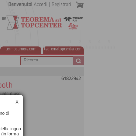
Benvenuto!
Accedi
|
Registrati
termocamere.com
teorematopcenter.com
G1822942
ooth
uale d'uso.
 CS15.
X
no di
ella lingua
o (in forma