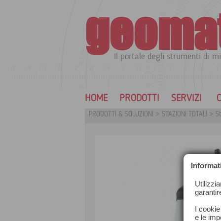
geoma
Il portale degli strumenti di mi
HOME
PRODOTTI
SERVIZI
C
PRODOTTI & SOLUZIONI
>
STAZIONI TOTALI
>
S
Informat
Utilizzi
garantir
I cookie
e le impo