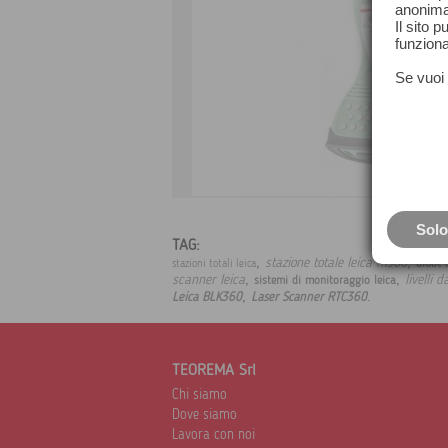
anonima
Il sito 
funziona
Se vuoi 
Solo
TAG:
,
,
stazione totale leica ms60
aibot 
stazioni totali leica
,
,
scanner leica
livelli 
sistemi di monitoraggio leica
,
.
Leica BLK360
Laser Scanner RTC360
TEOREMA Srl
Chi siamo
Dove siamo
Lavora con noi