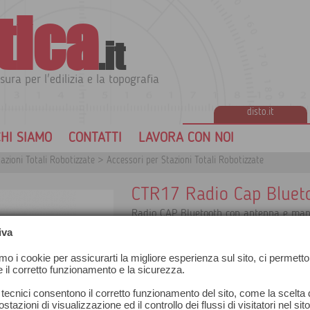
tica
.it
sura per l'edilizia e la topografia
disto.it
HI SIAMO
CONTATTI
LAVORA CON NOI
tazioni Totali Robotizzate
>
Accessori per Stazioni Totali Robotizzate
CTR17 Radio Cap Bluet
Radio CAP Bluetooth con antenna e man
Usato come radio Bluetooth esterna per
iva
Comunica con RH17 e TCPS30.
amo i cookie per assicurarti la migliore esperienza sul sito, ci permetto
e il corretto funzionamento e la sicurezza.
 tecnici consentono il corretto funzionamento del sito, come la scelta d
stazioni di visualizzazione ed il controllo dei flussi di visitatori nel sit