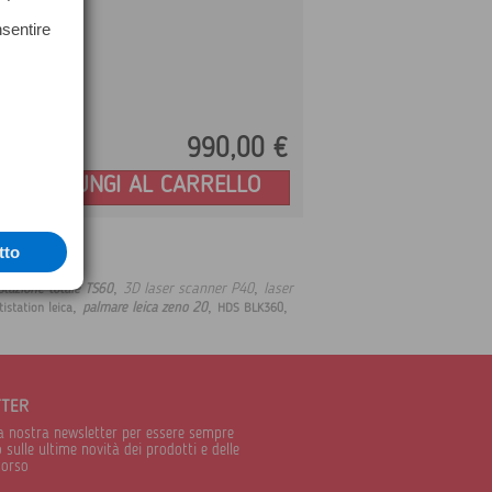
nsentire
990,
00
€
Prezzo:
AGGIUNGI AL CARRELLO
tto
,
,
3D laser scanner P40
laser
stazione totale TS60
,
,
,
palmare leica zeno 20
istation leica
HDS BLK360
TTER
alla nostra newsletter per essere sempre
sulle ultime novità dei prodotti e delle
corso