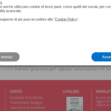
).
può anche utilizzare cookie di terze parti, come quelli dei social, per co
lità avanzate.
saperne di più puoi accedere alla "
Cookie Policy
".
 tecnici
Acce
,
,
,
,
,
laser scanner blk360
drone
BLK 3D
gps topografico leica GS16
strumenti da cantiere
,
,
,
,
,
da cantiere
livelli ottici
gps gnss leica gs07
rugby leica
stazione totale leica ts13
mult
SERVIZI
CATALOGO
NEWSLE
Assistenza Post Vendita
Iscriviti 
aggiornato 
Finanziamenti Noleggio
offerte in 
Laboratorio di assistenza