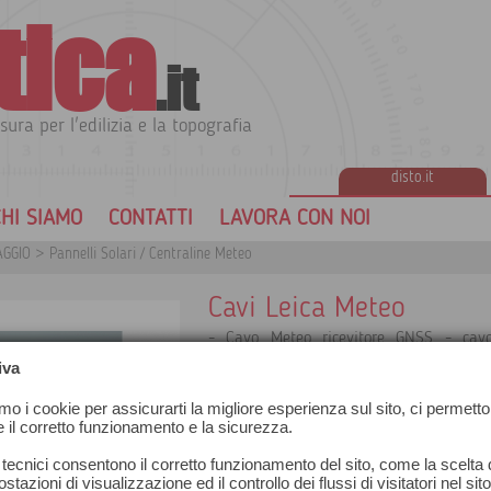
tica
.it
sura per l'edilizia e la topografia
disto.it
HI SIAMO
CONTATTI
LAVORA CON NOI
AGGIO
>
Pannelli Solari / Centraline Meteo
Cavi Leica Meteo
- Cavo Meteo ricevitore GNSS - ca
specificare al momento dell'ordine insie
iva
- Cavo GEV 257 Cavo di collegamento W
amo i cookie per assicurarti la migliore esperienza sul sito, ci permetto
- Cavo GEV 258 Cavo di collegamento 
e il corretto funzionamento e la sicurezza.
 tecnici consentono il corretto funzionamento del sito, come la scelta d
stazioni di visualizzazione ed il controllo dei flussi di visitatori nel sit