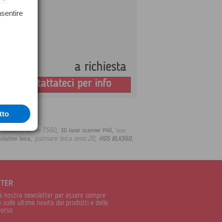
nsentire
a richiesta
Prezzo:
Contattateci per info
tto
,
,
,
stazione totale TS60
3D laser scanner P40
laser
,
,
,
palmare leica zeno 20
HDS BLK360
station leica
TTER
alla nostra newsletter per essere sempre
sulle ultime novità dei prodotti e delle
corso