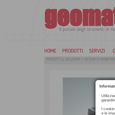
geoma
Il portale degli strumenti di mi
HOME
PRODOTTI
SERVIZI
C
PRODOTTI & SOLUZIONI
>
SISTEMI DI MONITOR
Informat
Utilizzi
garantir
I cookie
e le impo