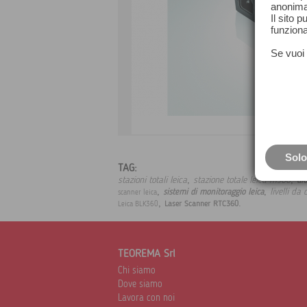
anonima
Il sito 
funziona
Se vuoi 
Solo
TAG:
,
,
stazioni totali leica
stazione totale leica ms60
ai
,
,
livelli da 
sistemi di monitoraggio leica
scanner leica
,
.
Laser Scanner RTC360
Leica BLK360
TEOREMA Srl
Chi siamo
Dove siamo
Lavora con noi