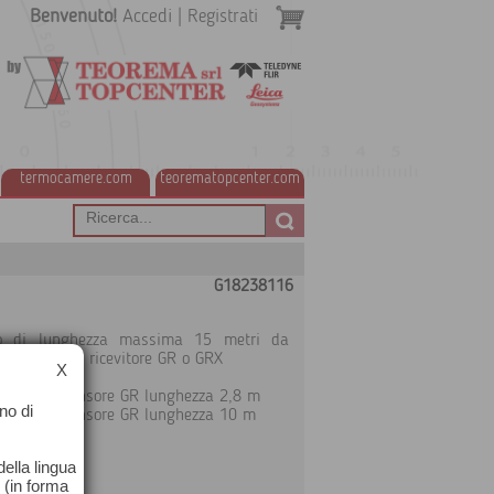
Benvenuto!
Accedi
|
Registrati
termocamere.com
teorematopcenter.com
G18238116
vo di lunghezza massima 15 metri da
me al tipo di ricevitore GR o GRX
X
XT520 a sensore GR lunghezza 2,8 m
no di
WXT520 a sensore GR lunghezza 10 m
ella lingua
o (in forma