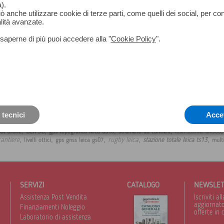
).
può anche utilizzare cookie di terze parti, come quelli dei social, per co
lità avanzate.
saperne di più puoi accedere alla "
Cookie Policy
".
 tecnici
Acce
,
,
,
,
bot drone
BLK 3D
gps topografico leica GS16
strumenti da cantiere
laser scanner blk360
,
,
,
,
,
cantiere
rugby leica
stazione totale leica ts13
livelli ottici
gps gnss leica gs07
multi
SERVIZI
CATALOGO
NEWSLE
Assistenza Post Vendita
Iscriviti 
aggiornato 
Finanziamenti Noleggio
offerte in 
Laboratorio di assistenza