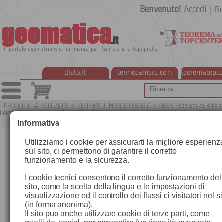
Benvenuto!
Accedi
|
Re
geomatica
.it
Il portale degli strumenti di misura per l'edilizia e la topografia
disto.it
termocamere.com
teorematopce
PRODOTTI & SOLUZIONI
>
SISTEMI DI MONITORAGGIO
>
GNSS Stazioni di Rifer
Leica
>
Accessori per Serie GR e GRX
G
Informativa
Utilizziamo i cookie per assicurarti la migliore esperienz
sul sito, ci permettono di garantire il corretto
funzionamento e la sicurezza.
I cookie tecnici consentono il corretto funzionamento del
sito, come la scelta della lingua e le impostazioni di
visualizzazione ed il controllo dei flussi di visitatori nel s
(in forma anonima).
Il sito può anche utilizzare cookie di terze parti, come