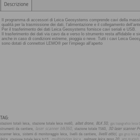
Descrizione
Il programma di accessori di Leica Geosystems comprende cavi della mass
qualità per la trasmissione dei dati, l’alimentazione e il collegamento dell’an
Per il trasferimento dei dati Leica Geosystems fornisce cavi seriali e USB.
Il trasferimento dei dati via cavo da e verso lo strumento resta affidabile e s
anche in caso di condizioni estreme, pioggia o neve. Tutti i cavi Leica Geo
sono dotati di connettori LEMO® per l’impiego all’aperto
TAG:
,
,
,
,
aibot drone
BLK 3D
stazioni totali leica
stazione totale leica ms60
gps topografico leica
,
,
,
laser scanner blk360
3D laser scanner P
strumenti da cantiere
stazione totale TS60
,
,
,
,
livelli ottici
scanner leica
sistemi di monitoraggio leica
livelli da cantiere
gps gnss leica 
,
,
,
,
multistation leica
leica
palmare leica zeno 20
stazione totale leica ts13
HDS BLK360