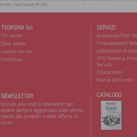
,
.
BLK360
Laser Scanner RTC360
TEOREMA Srl
SERVIZI
Chi siamo
Assistenza Post V
Finanziamenti Nol
Dove siamo
Laboratorio di ass
Lavora con noi
TPS Teorema Privi
Contattaci
Service
Educational
Novità ed Eventi
Condizioni di vend
CATALOGO
Trattamento dei d
NEWSLETTER
Iscriviti alla nostra newsletter per
essere sempre aggiornato sulle ultime
novità dei prodotti e delle offerte in
corso