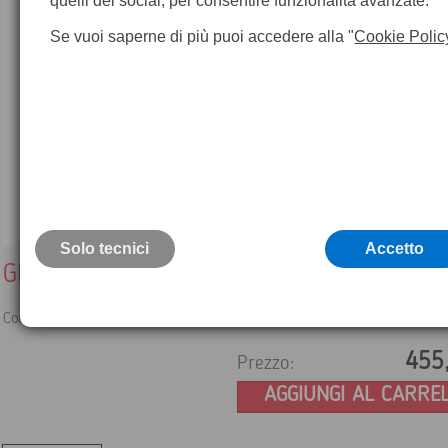
quelli dei social, per consentire funzionalità avanzate.
Se vuoi saperne di più puoi accedere alla "
Cookie Polic
Solo tecnici
Accetto
GEV243 Cavo Leica
Connettore Lemo-1, 5 pin maschio, due connettori Lemo-1, 5 pin fe
455
Prezzo:
AGGIUNGI AL CARRE