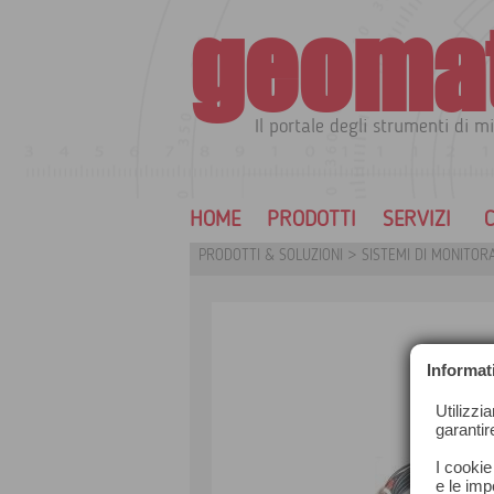
geoma
Il portale degli strumenti di mi
HOME
PRODOTTI
SERVIZI
C
PRODOTTI & SOLUZIONI
>
SISTEMI DI MONITOR
Informat
Utilizzi
garantir
I cookie
e le impo