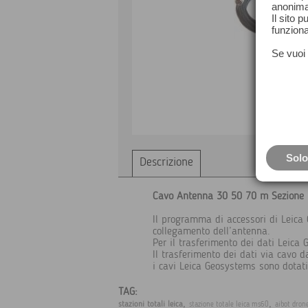
anonima
Il sito 
funziona
Se vuoi 
Solo
Descrizione
Cavo Antenna 30 50 70 m Sezion
Il programma di accessori di Leica
collegamento dell’antenna.
Per il trasferimento dei dati Leica 
Il trasferimento dei dati via cavo d
i cavi Leica Geosystems sono dotati
TAG:
,
,
stazioni totali leica
stazione totale leica ms60
aibot dron