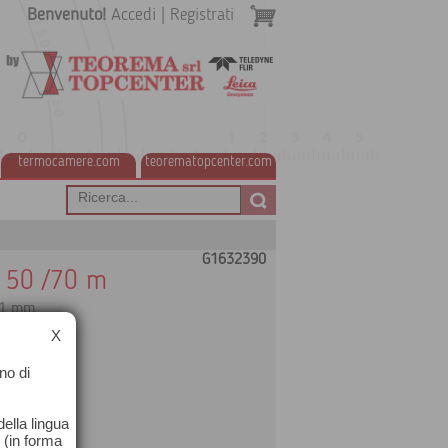
Benvenuto!
Accedi
|
Registrati
termocamere.com
teorematopcenter.com
G1632390
/ 50 /70 m
 11 mm
X
no di
ella lingua
o (in forma