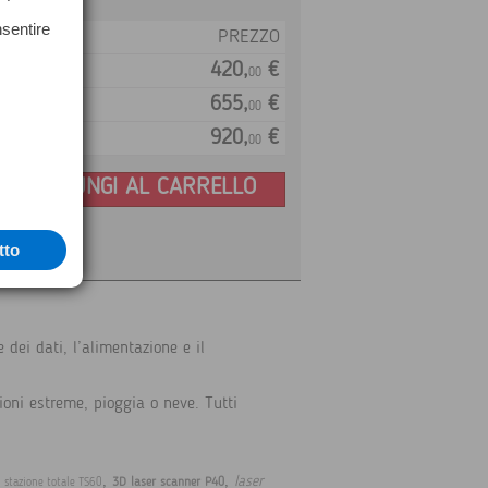
nsentire
PREZZO
420,
€
00
655,
€
00
920,
€
00
AGGIUNGI AL CARRELLO
tto
dei dati, l’alimentazione e il
ioni estreme, pioggia o neve. Tutti
,
,
,
laser
3D laser scanner P40
stazione totale TS60