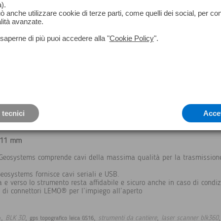
).
può anche utilizzare cookie di terze parti, come quelli dei social, per co
OPZIONI
lità avanzate.
Cavo per antenna 30 m
saperne di più puoi accedere alla "
Cookie Policy
".
Cavo per antenna 50 m
Cavo per antenna 70 m
 tecnici
Acce
e 11 mm
 Geosystems comprende cavi della massima qualità per la trasmissione 
Geosystems fornisce cavi seriali e USB.
a e verso lo strumento resta affidabile e sicuro anche in caso di condiz
 di connettori LEMO® per l’impiego all’aperto
,
,
,
,
BLK 3D
strumenti da cantiere
laser scanner blk360
gps topografico leica GS16
e