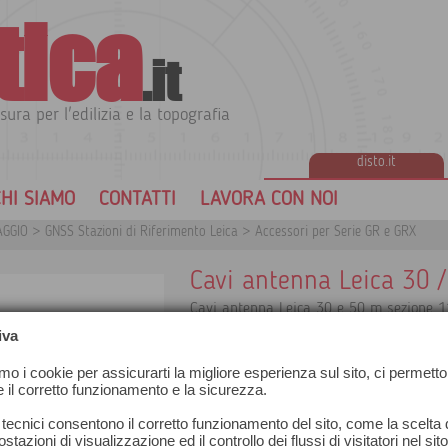
tica
.it
sura per l'edilizia e la topografia
disto.it
HI SIAMO
CONTATTI
LAVORA CON NOI
AGGIO
>
GNSS Stazioni di Riferimento Leica
>
Accessori per Serie GR e GRX
Cavi antenna Leica 30 
Cavi antenna Leica 30 e 50 m sezione
iva
amo i cookie per assicurarti la migliore esperienza sul sito, ci permetto
e il corretto funzionamento e la sicurezza.
 tecnici consentono il corretto funzionamento del sito, come la scelta d
stazioni di visualizzazione ed il controllo dei flussi di visitatori nel sit