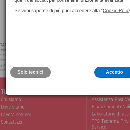
quelli dei social, per consentire funzionalità avanzate.
Se vuoi saperne di più puoi accedere alla "
Cookie Polic
TAG:
,
,
,
,
stazioni totali leica
stazione totale leica ms60
BLK 3D
gps topografico 
aibot drone
,
,
,
laser scanner blk360
strumenti da cantiere
stazione totale TS60
3D laser scanner P4
,
,
,
,
sistemi di monitoraggio leica
gps gnss 
scanner leica
livelli da cantiere
livelli ottici
,
,
,
,
,
gs07
HDS
rugby leica
stazione totale leica ts13
multistation leica
palmare leica zeno 20
,
.
Laser Scanner RTC360
Leica BLK360
Solo tecnici
Accetto
TEOREMA Srl
SERVIZI
Chi siamo
Assistenza Post V
Finanziamenti Nol
Dove siamo
Laboratorio di ass
Lavora con noi
TPS Teorema Privi
Contattaci
Service