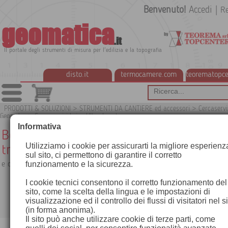
Benvenuto!
Accedi
|
Re
geomatica
.it
Il portale degli strumenti di misura per l'edilizia e la topografia
disto.it
termocamere.com
teorematopce
PRODOTTI & SOLUZIONI
>
STRUMENTI DA CANTIERE ed accessori
>
Cercaservi
Georadar
>
Cercaservizi Leica Ultra Locator
G
Informativa
Borsa di trasporto leggera per il
Utilizziamo i cookie per assicurarti la migliore esperienz
trasmettitore
sul sito, ci permettono di garantire il corretto
funzionamento e la sicurezza.
e diversi accessori
I cookie tecnici consentono il corretto funzionamento del
70
Prezzo:
sito, come la scelta della lingua e le impostazioni di
visualizzazione ed il controllo dei flussi di visitatori nel s
AGGIUNGI AL CARRE
(in forma anonima).
Il sito può anche utilizzare cookie di terze parti, come