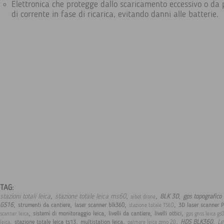
Elettronica che protegge dallo scaricamento eccessivo o da 
di corrente in fase di ricarica, evitando danni alle batterie.
TAG:
,
,
,
,
stazioni totali leica
stazione totale leica ms60
BLK 3D
gps topografico 
aibot drone
,
,
,
,
GS16
strumenti da cantiere
laser scanner blk360
3D laser scanner 
stazione totale TS60
,
,
,
,
sistemi di monitoraggio leica
livelli da cantiere
livelli ottici
scanner leica
gps gnss leica gs
,
,
,
,
,
Le
HDS BLK360
stazione totale leica ts13
multistation leica
leica
palmare leica zeno 20