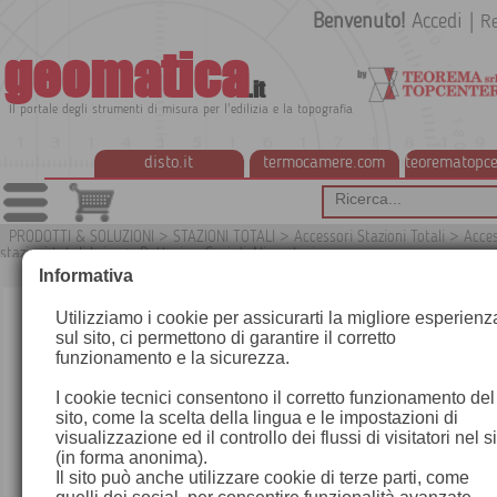
Benvenuto!
Accedi
|
Re
geomatica
.it
Il portale degli strumenti di misura per l'edilizia e la topografia
disto.it
termocamere.com
teorematopce
PRODOTTI & SOLUZIONI
>
STAZIONI TOTALI
>
Accessori Stazioni Totali
>
Acces
stazioni totali Leica
>
Batterie e Cavi di Alimentazione
G
Informativa
Utilizziamo i cookie per assicurarti la migliore esperienz
sul sito, ci permettono di garantire il corretto
funzionamento e la sicurezza.
I cookie tecnici consentono il corretto funzionamento del
sito, come la scelta della lingua e le impostazioni di
visualizzazione ed il controllo dei flussi di visitatori nel s
(in forma anonima).
Il sito può anche utilizzare cookie di terze parti, come