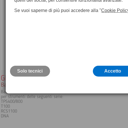
quelli dei social, per consentire funzionalità avanzate.
Se vuoi saperne di più puoi accedere alla "
Cookie Polic
Solo tecnici
Accetto
GEB111
Batteria Leica
Batteria ricaricabile NiMH 6,0 V / 2,1 Ah
per strumenti delle seguenti serie:
TPS400/800
T100
RCS1100
DNA