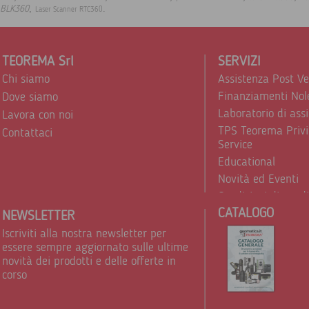
,
.
BLK360
Laser Scanner RTC360
TEOREMA Srl
SERVIZI
Chi siamo
Assistenza Post V
Finanziamenti Nol
Dove siamo
Laboratorio di ass
Lavora con noi
TPS Teorema Privi
Contattaci
Service
Educational
Novità ed Eventi
Condizioni di vend
CATALOGO
Trattamento dei d
NEWSLETTER
Iscriviti alla nostra newsletter per
essere sempre aggiornato sulle ultime
novità dei prodotti e delle offerte in
corso