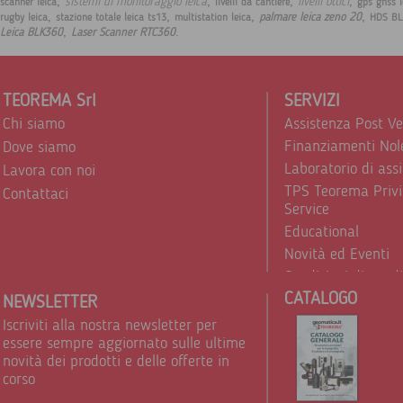
,
,
,
,
sistemi di monitoraggio leica
livelli ottici
scanner leica
livelli da cantiere
gps gnss l
,
,
,
,
palmare leica zeno 20
rugby leica
stazione totale leica ts13
multistation leica
HDS BL
,
.
Leica BLK360
Laser Scanner RTC360
TEOREMA Srl
SERVIZI
Chi siamo
Assistenza Post V
Finanziamenti Nol
Dove siamo
Laboratorio di ass
Lavora con noi
TPS Teorema Privi
Contattaci
Service
Educational
Novità ed Eventi
Condizioni di vend
CATALOGO
Trattamento dei d
NEWSLETTER
Iscriviti alla nostra newsletter per
essere sempre aggiornato sulle ultime
novità dei prodotti e delle offerte in
corso