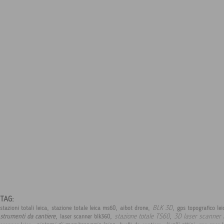
TAG:
,
,
,
,
BLK 3D
stazioni totali leica
stazione totale leica ms60
aibot drone
gps topografico le
,
,
,
stazione totale TS60
3D laser scanner
strumenti da cantiere
laser scanner blk360