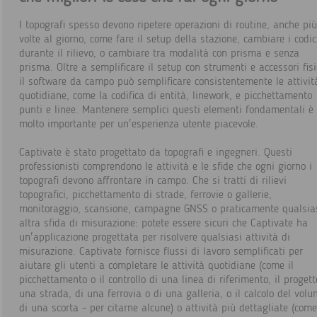
I topografi spesso devono ripetere operazioni di routine, anche più
volte al giorno, come fare il setup della stazione, cambiare i codic
durante il rilievo, o cambiare tra modalità con prisma e senza
prisma. Oltre a semplificare il setup con strumenti e accessori fisi
il software da campo può semplificare consistentemente le attivit
quotidiane, come la codifica di entità, linework, e picchettamento
punti e linee. Mantenere semplici questi elementi fondamentali è
molto importante per un'esperienza utente piacevole.
Captivate è stato progettato da topografi e ingegneri. Questi
professionisti comprendono le attività e le sfide che ogni giorno i
topografi devono affrontare in campo. Che si tratti di rilievi
topografici, picchettamento di strade, ferrovie o gallerie,
monitoraggio, scansione, campagne GNSS o praticamente qualsia
altra sfida di misurazione: potete essere sicuri che Captivate ha
un'applicazione progettata per risolvere qualsiasi attività di
misurazione. Captivate fornisce flussi di lavoro semplificati per
aiutare gli utenti a completare le attività quotidiane (come il
picchettamento o il controllo di una linea di riferimento, il progett
una strada, di una ferrovia o di una galleria, o il calcolo del vol
di una scorta - per citarne alcune) o attività più dettagliate (come