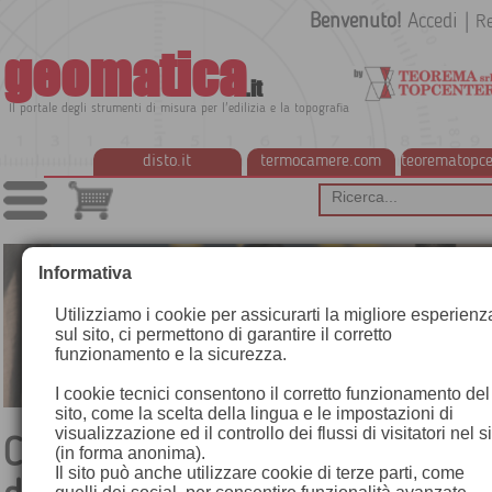
Benvenuto!
Accedi
|
Re
geomatica
.it
Il portale degli strumenti di misura per l'edilizia e la topografia
disto.it
termocamere.com
teorematopce
Informativa
Utilizziamo i cookie per assicurarti la migliore esperienz
sul sito, ci permettono di garantire il corretto
funzionamento e la sicurezza.
I cookie tecnici consentono il corretto funzionamento del
sito, come la scelta della lingua e le impostazioni di
visualizzazione ed il controllo dei flussi di visitatori nel s
Come scegliere il giusto softw
(in forma anonima).
Il sito può anche utilizzare cookie di terze parti, come